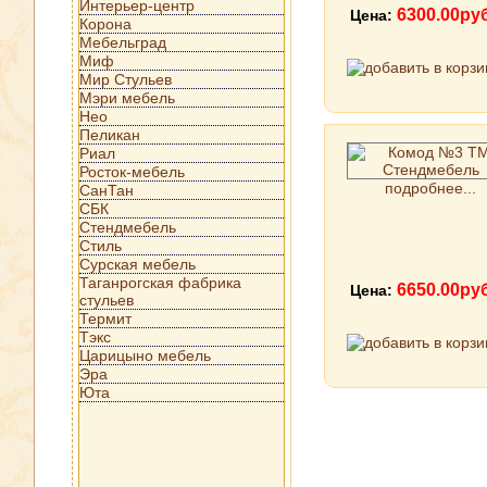
Интерьер-центр
6300.00ру
Цена:
Корона
Мебельград
Миф
Мир Стульев
Мэри мебель
Нео
Пеликан
Риал
Росток-мебель
подробнее...
СанТан
СБК
Стендмебель
Стиль
Сурская мебель
Таганрогская фабрика
6650.00ру
Цена:
стульев
Термит
Тэкс
Царицыно мебель
Эра
Юта