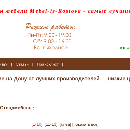
н мебели Mebel-is-Rostova
- самые лучши
e-mai
ить?
|
Статьи
|
Прайс-лист
|
ве-на-Дону от лучших производителей — низкие ц
Стендмебель
:
[1-10]
[11-13]
[след]
[показать все]