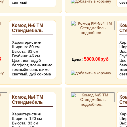
светлый
све
Комод №6 ТМ
Ко
Стендмебель
Ст
подробнее...
Характеристики
Хар
Ширина: 80 см
Шир
Высота: 83 см
Выс
Глубина: 46 см
Глу
б
5800.00руб
Цена:
Цвет: венге/дуб
Цве
белфорт, ясень шимо
бел
темный/ясень шимо
тем
светлый, дуб сонома
све
Комод №4 ТМ
Ко
Стендмебель
Ст
подробнее...
Характеристики
Хар
Ширина: 120 см
Шир
Высота: 83 см
Выс