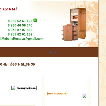
е цены!
8 989 62 61 123
8 960 46 96 340
8 952 57 97 882
8 989 62 61 132
l:
MebelisRostova@gmail.com
ены без наценок