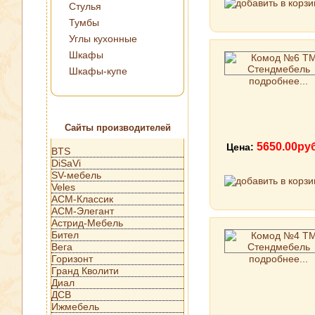
Стулья
Тумбы
Углы кухонные
Шкафы
Шкафы-купе
подробнее...
Сайты производителей
5650.00ру
Цена:
BTS
DiSaVi
SV-мебель
Veles
АСМ-Классик
АСМ-Элегант
Астрид-Мебель
Бител
Вега
Горизонт
подробнее...
Гранд Кволити
Диал
ДСВ
Ижмебель