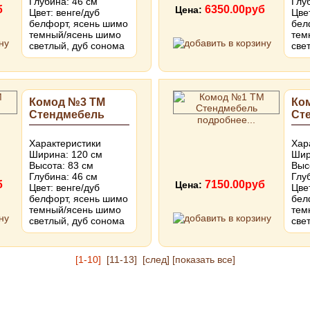
Глубина: 46 см
Глу
б
6350.00руб
Цена:
Цвет: венге/дуб
Цве
белфорт, ясень шимо
бел
темный/ясень шимо
тем
светлый, дуб сонома
све
Комод №3 ТМ
Ко
Стендмебель
Ст
подробнее...
Характеристики
Хар
Ширина: 120 см
Шир
Высота: 83 см
Выс
Глубина: 46 см
Глу
б
7150.00руб
Цена:
Цвет: венге/дуб
Цве
белфорт, ясень шимо
бел
темный/ясень шимо
тем
светлый, дуб сонома
све
[1-10]
[11-13]
[след]
[показать все]