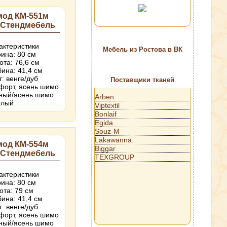
мод КМ-551м
 Стендмебель
актеристики
Мебель из Ростова в ВК
ина: 80 см
ота: 76,6 см
бина: 41,4 см
т: венге/дуб
Поставщики тканей
форт, ясень шимо
ный/ясень шимо
Arben
тлый
Viptextil
Bonlaif
Egida
Souz-M
Lakawanna
мод КМ-554м
Biggar
 Стендмебель
TEXGROUP
актеристики
ина: 80 см
ота: 79 см
бина: 41,4 см
т: венге/дуб
форт, ясень шимо
ный/ясень шимо