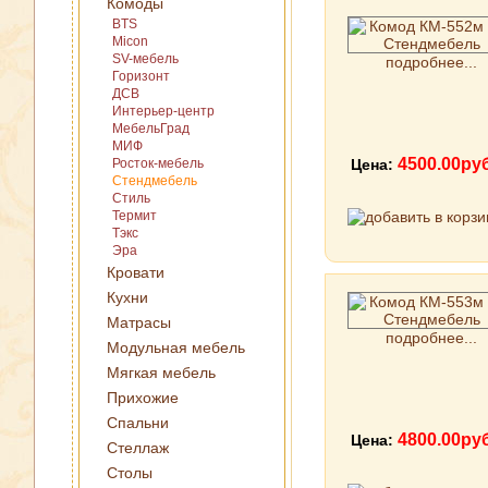
Комоды
BTS
Micon
SV-мебель
подробнее...
Горизонт
ДСВ
Интерьер-центр
МебельГрад
МИФ
4500.00ру
Росток-мебель
Цена:
Стендмебель
Стиль
Термит
Тэкс
Эра
Кровати
Кухни
Матрасы
подробнее...
Модульная мебель
Мягкая мебель
Прихожие
Спальни
4800.00ру
Цена:
Стеллаж
Столы