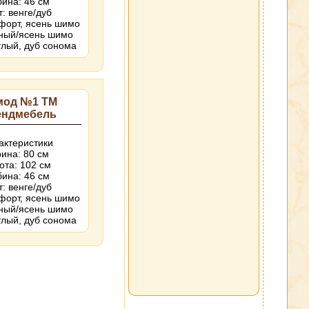
бина: 46 см
т: венге/дуб
форт, ясень шимо
ный/ясень шимо
тлый, дуб сонома
мод №1 ТМ
ендмебель
актеристики
ина: 80 см
ота: 102 см
бина: 46 см
т: венге/дуб
форт, ясень шимо
ный/ясень шимо
тлый, дуб сонома