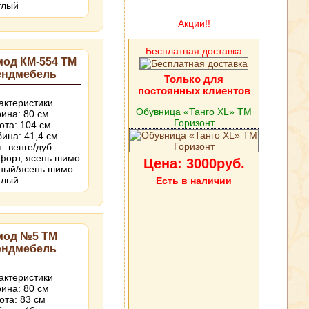
тлый
Акции!!
Бесплатная доставка
мод КМ-554 ТМ
ендмебель
Только для
постоянных клиентов
актеристики
Обувница «Танго XL» ТМ
ина: 80 см
Горизонт
ота: 104 см
бина: 41,4 см
т: венге/дуб
форт, ясень шимо
Цена: 3000руб.
ный/ясень шимо
тлый
Есть в наличии
мод №5 ТМ
ендмебель
актеристики
ина: 80 см
ота: 83 см