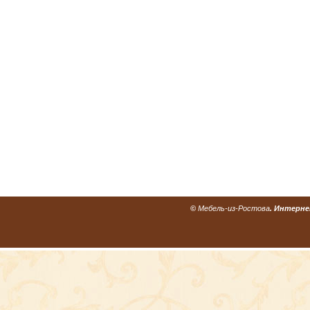
©
Мебель-из-Ростова
. Интерне