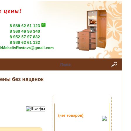
е цены!
8 989 62 61 123
8 960 46 96 340
8 952 57 97 882
8 989 62 61 132
l:
MebelisRostova@gmail.com
ены без наценок