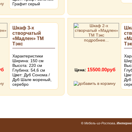
Графит серый
Шкаф 3-х
Шк
створчатый
ст
«Мадлен» ТМ
«М
подробнее...
Тэкс
Тэк
Характеристики
Хар
Ширина: 150 см
Шир
Высота: 220 см
Выс
уб
15500.00руб
Цена:
Глубина: 54,6 см
Глу
Цвет: Дуб Сонома /
Цве
Дуб Шале мореный,
Дуб
серебро
сер
©
Мебель-из-Ростова
. Интерне