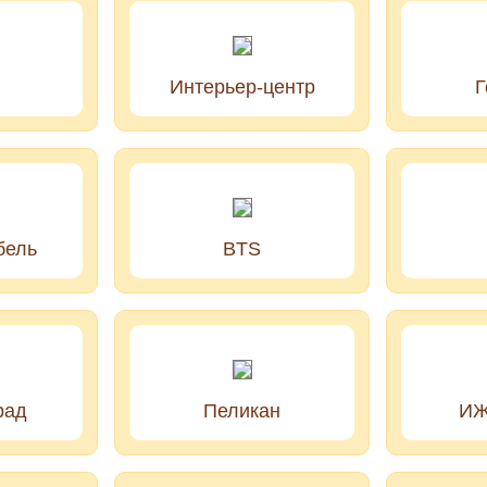
Интерьер-центр
Г
бель
BTS
рад
Пеликан
ИЖ