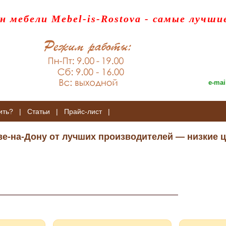
н мебели Mebel-is-Rostova
- самые лучши
e-mai
ить?
|
Статьи
|
Прайс-лист
|
ве-на-Дону от лучших производителей — низкие ц