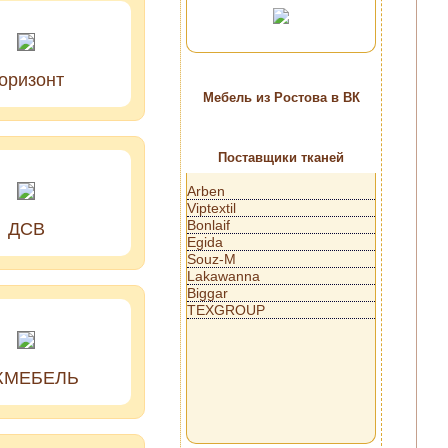
оризонт
Мебель из Ростова в ВК
Поставщики тканей
Arben
Viptextil
Bonlaif
ДСВ
Egida
Souz-M
Lakawanna
Biggar
TEXGROUP
МЕБЕЛЬ