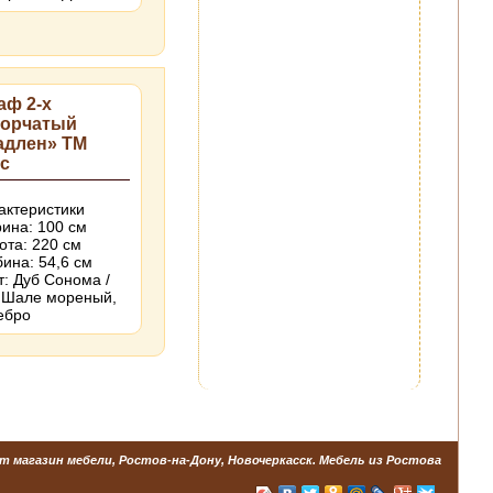
аф 2-х
ворчатый
адлен» ТМ
с
актеристики
ина: 100 см
ота: 220 см
бина: 54,6 см
т: Дуб Сонома /
 Шале мореный,
ебро
т магазин мебели, Ростов-на-Дону, Новочеркасск. Мебель из Ростова