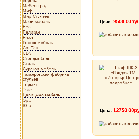
Корона
Мебельград
Миф
Мир Стульев
Мэри мебель
9500.00ру
Цена:
Нео
Пеликан
Риал
Росток-мебель
СанТан
СБК
Стендмебель
Стиль
Сурская мебель
Таганрогская фабрика
стульев
подробнее...
Термит
Тэкс
Царицыно мебель
Эра
Юта
12750.00р
Цена: