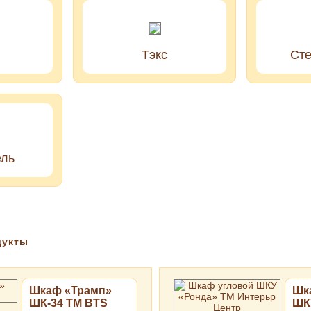
Тэкс
Ст
ль
дукты
Шкаф «Трамп»
Шк
ШК-34 ТМ BTS
ШК