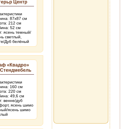
терьр Центр
актеристики
ина: 87х87 см
ота: 212 см
бина: 52 см
т: ясень темный/
нь светлый,
ге/Дуб белёный
аф «Квадро»
 Стендмебель
актеристики
ина: 160 см
ота: 220 см
бина: 49,6 см
т: венне/дуб
форт, ясень шимо
ный/ясень шимо
тлый