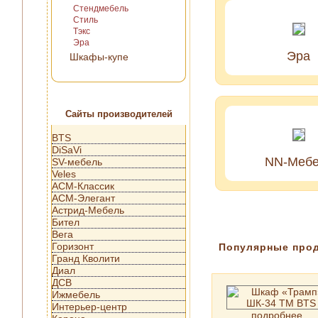
Стендмебель
Стиль
Тэкс
Эра
Эра
Шкафы-купе
Сайты производителей
BTS
DiSaVi
NN-Мебе
SV-мебель
Veles
АСМ-Классик
АСМ-Элегант
Астрид-Мебель
Бител
Вега
Горизонт
Популярные про
Гранд Кволити
Диал
ДСВ
Ижмебель
Интерьер-центр
подробнее...