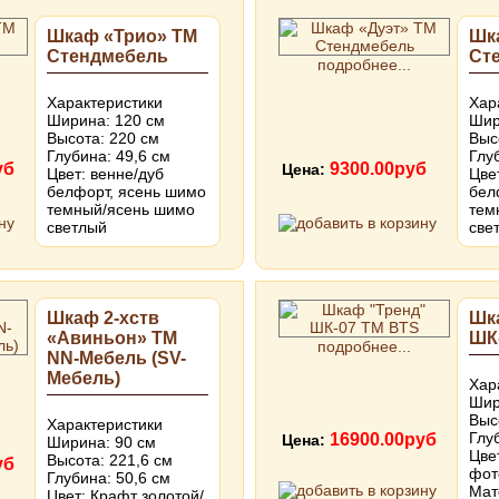
Шкаф «Трио» ТМ
Шк
Стендмебель
Ст
подробнее...
Характеристики
Хар
Ширина: 120 см
Шир
Высота: 220 см
Выс
Глубина: 49,6 см
Глу
уб
9300.00руб
Цена:
Цвет: венне/дуб
Цве
белфорт, ясень шимо
бел
темный/ясень шимо
тем
светлый
све
Шкаф 2-хств
Шк
«Авиньон» ТМ
ШК
подробнее...
NN-Мебель (SV-
Мебель)
Хар
Шир
Выс
Характеристики
Глу
16900.00руб
Цена:
Ширина: 90 см
Цве
Высота: 221,6 см
уб
фот
Глубина: 50,6 см
Мат
Цвет: Крафт золотой/