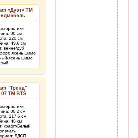
аф «Дуэт» ТМ
ендмебель
актеристики
ина: 80 см
ота: 220 см
бина: 49,6 см
т: венне/дуб
форт, ясень шимо
ный/ясень шимо
тлый
аф "Тренд"
-07 ТМ BTS
актеристики
ина: 80,2 см
ота: 217,6 см
бина: 46 см
т: крафт/Белый
опечать
ериал: ЛДСП