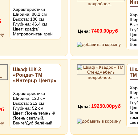
Ин
подробнее...
Характеристики
Ширина: 80,2 см
Хар
Высота: 186 см
Шир
б
Глубина: 46,4 см
Выс
Цвет: крафт/
Глу
7400.00руб
Цена:
Метрополитан грей
Цве
Ясе
Вен
Шкаф ШК-3
Шк
«Ронда» ТМ
ТМ
подробнее...
«Интерьр-Центр»
Хар
Шир
Характеристики
Выс
Ширина: 120 см
Глу
Высота: 212 см
19250.00руб
Цена:
Цве
Глубина: 52 см
уб
бел
Цвет: Ясень темный/
тем
Ясень светлый,
све
Венге/Дуб белёный