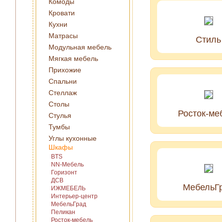
Комоды
Кровати
Кухни
Матрасы
Стиль
Модульная мебель
Мягкая мебель
Прихожие
Спальни
Стеллаж
Столы
Росток-ме
Стулья
Тумбы
Углы кухонные
Шкафы
BTS
NN-Мебель
Горизонт
ДСВ
МебельГ
ИЖМЕБЕЛЬ
Интерьер-центр
МебельГрад
Пеликан
Росток-мебель