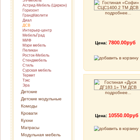
SV-мебель
Астрид-Мебель (Циркон)
Горизонт
подробнее...
ГрандКволити
Диал
ДСВ
Интерьер-центр
МебельГрад
МИФ
7800.00руб
Цена:
Мэри мебель
Пеликан
Росток-Мебель
Стендмебель
Стиль
Сурская мебель
Термит
Тэкс
Эра
Детские
подробнее...
Детские модульные
Комоды
Кровати
10550.00руб
Цена:
Кухни
Матрасы
Модульная мебель