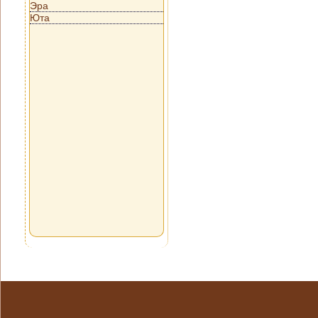
Эра
Юта