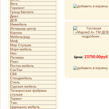
Вега
Горизонт
Гранд Кволити
Диал
ДСВ
Ижмебель
Интерьер-центр
Корона
подробнее...
Мебельград
Миф
Мир Стульев
Мэри мебель
Нео
23750.00руб
Цена:
Пеликан
Риал
Росток-мебель
СанТан
СБК
Стендмебель
Стиль
Сурская мебель
Таганрогская фабрика
стульев
Термит
Тэкс
Царицыно мебель