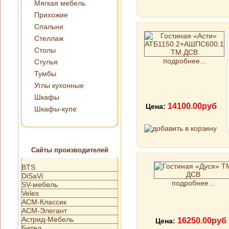
Мягкая мебель
Прихожие
Спальни
Стеллаж
Столы
подробнее...
Стулья
Тумбы
Углы кухонные
Шкафы
14100.00руб
Цена:
Шкафы-купе
Сайты производителей
BTS
DiSaVi
подробнее...
SV-мебель
Veles
АСМ-Классик
АСМ-Элегант
Астрид-Мебель
16250.00руб
Цена:
Бител