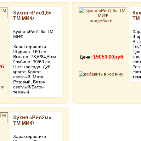
Кухня «Рио1,6»
Кух
ТМ МИФ
ТМ
подробнее...
Кухня «Рио1,6» ТМ
Хар
МИФ
Шир
Выс
Характеристики
Глу
Ширина: 160 см
Цве
Высота: 73,6/84,6 см
15050.00руб
кра
Цена:
Глубина: 30/60 см
све
уб
Цвет фасада: Дуб
Роз
крафт, Крафт
све
светлый, Мята,
тем
Розовый, Бетон
светлый/Бетон
темный
Кухня «Рио2м»
ТМ МИФ
Характеристики