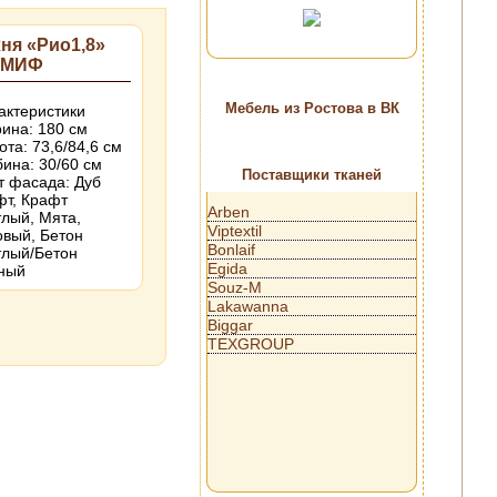
ня «Рио1,8»
 МИФ
Мебель из Ростова в ВК
актеристики
ина: 180 см
ота: 73,6/84,6 см
бина: 30/60 см
Поставщики тканей
т фасада: Дуб
фт, Крафт
Arben
тлый, Мята,
Viptextil
овый, Бетон
Bonlaif
тлый/Бетон
Egida
ный
Souz-M
Lakawanna
Biggar
TEXGROUP