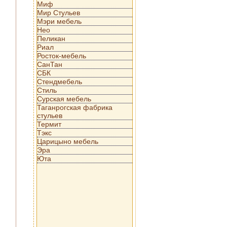
Миф
Мир Стульев
Мэри мебель
Нео
Пеликан
Риал
Росток-мебель
СанТан
СБК
Стендмебель
Стиль
Сурская мебель
Таганрогская фабрика
стульев
Термит
Тэкс
Царицыно мебель
Эра
Юта