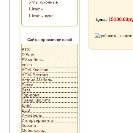
Углы кухонные
Шкафы
Шкафы-купе
15100.00р
Цена:
Сайты производителей
BTS
DiSaVi
SV-мебель
Veles
АСМ-Классик
АСМ-Элегант
Астрид-Мебель
Бител
Вега
Горизонт
Гранд Кволити
Диал
ДСВ
Ижмебель
Интерьер-центр
Корона
Мебельград