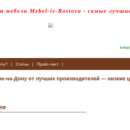
н мебели Mebel-is-Rostova
- самые лучши
e-mai
ить?
|
Статьи
|
Прайс-лист
|
ве-на-Дону от лучших производителей — низкие ц
ИФ
: