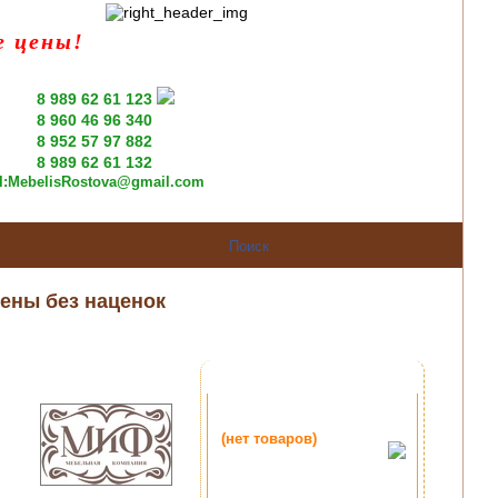
е цены!
8 989 62 61 123
8 960 46 96 340
8 952 57 97 882
8 989 62 61 132
l:
MebelisRostova@gmail.com
ены без наценок