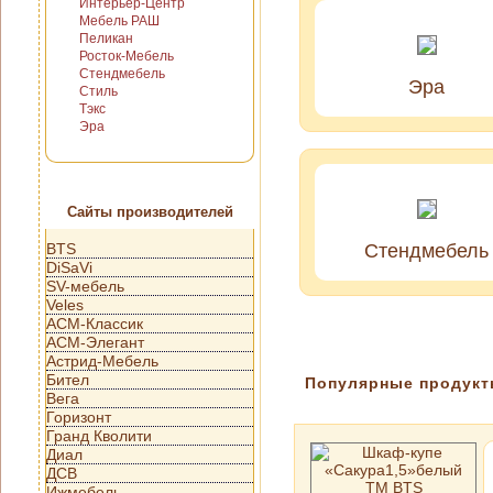
Интерьер-Центр
Мебель РАШ
Пеликан
Росток-Мебель
Стендмебель
Эра
Стиль
Тэкс
Эра
Сайты производителей
BTS
Стендмебель
DiSaVi
SV-мебель
Veles
АСМ-Классик
АСМ-Элегант
Астрид-Мебель
Бител
Популярные продук
Вега
Горизонт
Гранд Кволити
Диал
ДСВ
Ижмебель