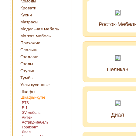
Комоды
Кровати
Кухни
Матрасы
Росток-Мебел
Модульная мебель
Мягкая мебель
Прихожие
Спальни
Стеллаж
Столы
Пеликан
Стулья
Тумбы
Углы кухонные
Шкафы
Шкафы-купе
BTS
E-1
SV-мебель
Диал
Антей
Астрид-мебель
Горизонт
Диал