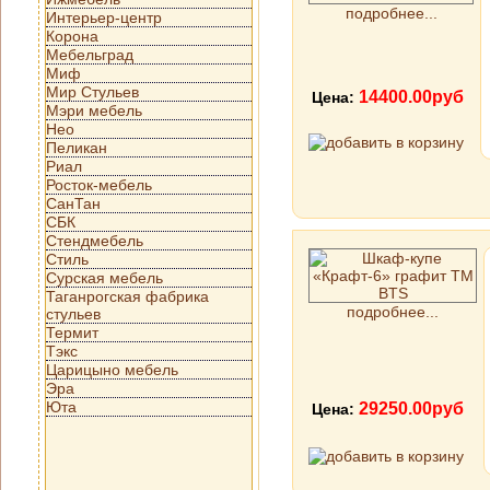
подробнее...
Интерьер-центр
Корона
Мебельград
Миф
Мир Стульев
14400.00руб
Цена:
Мэри мебель
Нео
Пеликан
Риал
Росток-мебель
СанТан
СБК
Стендмебель
Стиль
Сурская мебель
Таганрогская фабрика
подробнее...
стульев
Термит
Тэкс
Царицыно мебель
Эра
Юта
29250.00руб
Цена: