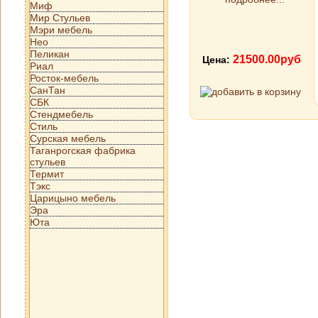
Миф
Мир Стульев
Мэри мебель
Нео
Пеликан
21500.00руб
Цена:
Риал
Росток-мебель
СанТан
СБК
Стендмебель
Стиль
Сурская мебель
Таганрогская фабрика
стульев
Термит
Тэкс
Царицыно мебель
Эра
Юта