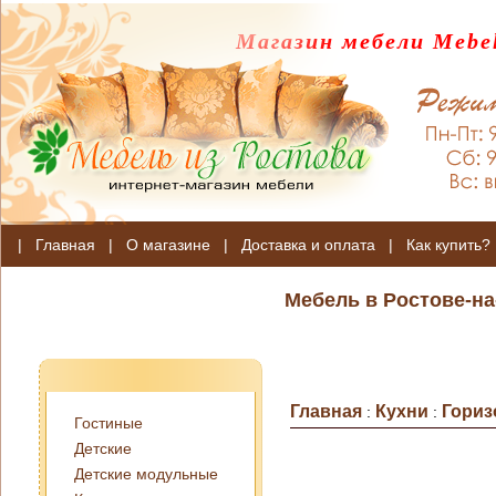
Магазин мебели Mebel
|
Главная
|
О магазине
|
Доставка и оплата
|
Как купить?
Мебель в Ростове-на
Главная
Кухни
Гориз
:
:
Гостиные
Детские
Детские модульные