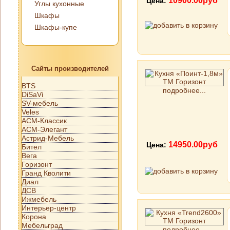
10900.00руб
Цена:
Углы кухонные
Шкафы
Шкафы-купе
Сайты производителей
BTS
подробнее...
DiSaVi
SV-мебель
Veles
АСМ-Классик
АСМ-Элегант
Астрид-Мебель
14950.00руб
Цена:
Бител
Вега
Горизонт
Гранд Кволити
Диал
ДСВ
Ижмебель
Интерьер-центр
Корона
Мебельград
подробнее...