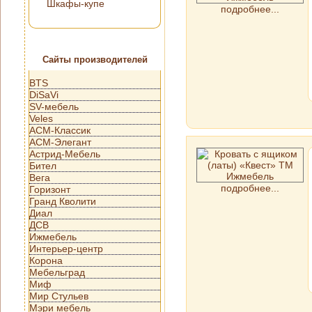
Шкафы-купе
подробнее...
Сайты производителей
BTS
DiSaVi
SV-мебель
Veles
АСМ-Классик
АСМ-Элегант
Астрид-Мебель
Бител
Вега
подробнее...
Горизонт
Гранд Кволити
Диал
ДСВ
Ижмебель
Интерьер-центр
Корона
Мебельград
Миф
Мир Стульев
Мэри мебель