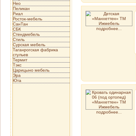
Нео
Пеликан
Риал
Росток-мебель
СанТан
подробнее...
СБК
Стендмебель
Стиль
Сурская мебель
Таганрогская фабрика
стульев
Термит
Тэкс
Царицыно мебель
Эра
Юта
подробнее...