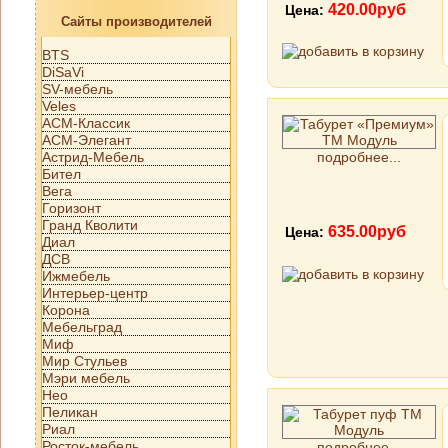
420.00руб
Цена:
Сайты производителей
BTS
DiSaVi
SV-мебель
Veles
АСМ-Классик
АСМ-Элегант
Астрид-Мебель
подробнее...
Бител
Вега
Горизонт
Гранд Кволити
635.00руб
Цена:
Диал
ДСВ
Ижмебель
Интерьер-центр
Корона
Мебельград
Миф
Мир Стульев
Мэри мебель
Нео
Пеликан
Риал
Росток-мебель
подробнее...