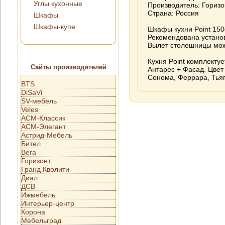
Углы кухонные
Производитель: Горизо
Страна: Россия
Шкафы
Шкафы-купе
Шкафы кухни Point 150
Рекомендована установ
Вылет столешницы мож
Кухня Point комплекту
Сайты производителей
Антарес + Фасад. Цвет
Сонома, Феррара, Тьяп
BTS
DiSaVi
SV-мебель
Veles
АСМ-Классик
АСМ-Элегант
Астрид-Мебель
Бител
Вега
Горизонт
Гранд Кволити
Диал
ДСВ
Ижмебель
Интерьер-центр
Корона
Мебельград