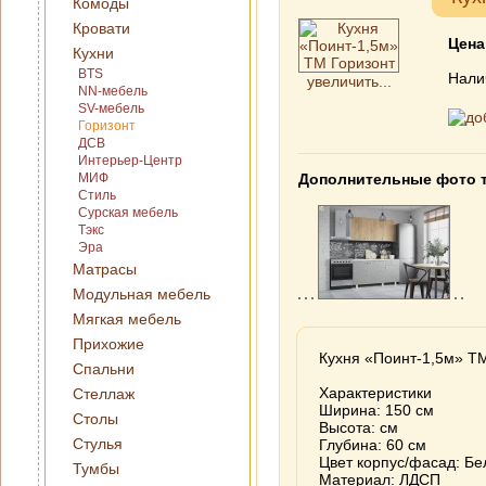
Комоды
Кровати
Цена
Кухни
BTS
Нали
увеличить...
NN-мебель
SV-мебель
Горизонт
ДСВ
Интерьер-Центр
МИФ
Дополнительные фото 
Стиль
Сурская мебель
Тэкс
Эра
Матрасы
Модульная мебель
Мягкая мебель
Прихожие
Кухня «Поинт-1,5м» Т
Спальни
Характеристики
Стеллаж
Ширина: 150 см
Столы
Высота: см
Стулья
Глубина: 60 см
Цвет корпус/фасад: Бе
Тумбы
Материал: ЛДСП