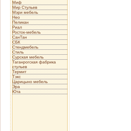
Миф
Мир Стульев
Мэри мебель
Нео
Пеликан
Риал
Росток-мебель
СанТан
СБК
Стендмебель
Стиль
Сурская мебель
Таганрогская фабрика
стульев
Термит
Тэкс
Царицыно мебель
Эра
Юта