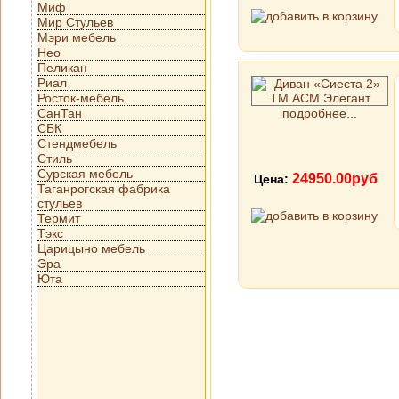
Миф
Мир Стульев
Мэри мебель
Нео
Пеликан
Риал
Росток-мебель
СанТан
подробнее...
СБК
Стендмебель
Стиль
Сурская мебель
24950.00руб
Цена:
Таганрогская фабрика
стульев
Термит
Тэкс
Царицыно мебель
Эра
Юта