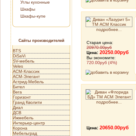
Углы кухонные
Шкафы
Шкафы-купе
подробнее...
Сайты производителей
Старая цена:
20970.00руб
BTS
20250.00руб
Цена:
DiSaVi
Вы экономите:
SV-мебель
720.00руб (4%)
Veles
АСМ-Классик
АСМ-Элегант
Астрид-Мебель
Бител
Вега
Горизонт
подробнее...
Гранд Кволити
Диал
ДСВ
Ижмебель
Интерьер-центр
20650.00руб
Цена:
Корона
Мебельград