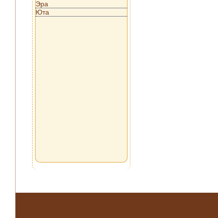
Эра
Юта