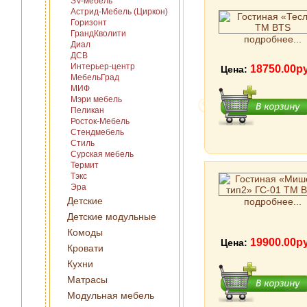
SV-мебель
Астрид-Мебель (Циркон)
Горизонт
ГрандКволити
подробнее...
Диал
ДСВ
Интерьер-центр
18750.00р
Цена:
МебельГрад
МИФ
Мэри мебель
Пеликан
Росток-Мебель
Стендмебель
Стиль
Сурская мебель
Термит
Тэкс
Эра
Детские
подробнее...
Детские модульные
Комоды
19900.00р
Цена:
Кровати
Кухни
Матрасы
Модульная мебель