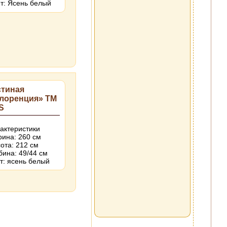
т: Ясень белый
стиная
лоренция» ТМ
S
актеристики
ина: 260 см
ота: 212 см
бина: 49/44 см
т: ясень белый