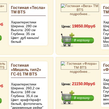
Гостиная «Тесла»
Го
ТМ BTS
ТМ
подробнее...
Характеристики
Хар
уб
Ширина: 280 см
19850.00руб
Шир
Цена:
Высота: 200 см
Выс
Глубина: 35 см
Глу
Цвет: дуб каньон/
Цве
белый
Мес
115
Гостиная
Го
«Мишель тип2»
«Ф
подробнее...
ГС-01 ТМ BTS
Хар
21150.00руб
Шир
Цена:
Характеристики
уб
Выс
Ширина: 260,2 см
Глу
Высота: 188 см
Цве
Глубина: 35,4 см
вен
Цвет: крафт/крафт
шим
белый, фотопечать
"деревянные рейки"