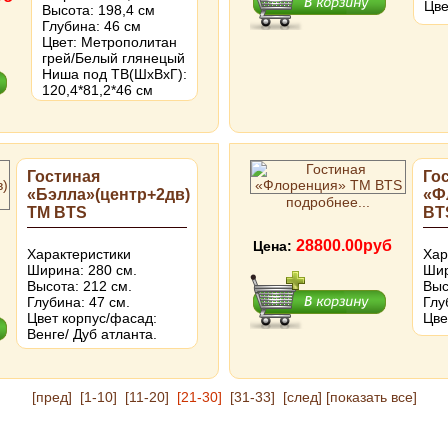
Цве
Высота: 198,4 см
Глубина: 46 см
Цвет: Метрополитан
грей/Белый глянецый
Ниша под ТВ(ШхВхГ):
120,4*81,2*46 см
Гостиная
Го
«Бэлла»(центр+2дв)
«Ф
подробнее...
ТМ BTS
BT
28800.00руб
Цена:
Характеристики
Хар
Ширина: 280 см.
Шир
Высота: 212 см.
Выс
Глубина: 47 см.
Глу
Цвет корпус/фасад:
Цве
Венге/ Дуб атланта.
[пред]
[1-10]
[11-20]
[21-30]
[31-33]
[след]
[показать все]