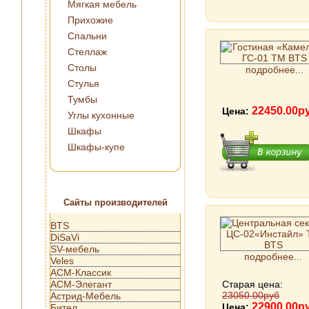
Мягкая мебель
Прихожие
Спальни
Стеллаж
Столы
подробнее...
Стулья
Тумбы
22450.00р
Цена:
Углы кухонные
Шкафы
Шкафы-купе
Сайты производителей
BTS
DiSaVi
SV-мебель
подробнее...
Veles
АСМ-Классик
АСМ-Элегант
Старая цена:
23050.00руб
Астрид-Мебель
22900.00р
Цена:
Бител