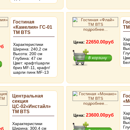
Гостиная
Го
«Камелия» ГС-01
ТМ
подробнее...
ТМ BTS
Хар
22650.00руб
Цена:
Шир
Характеристики
уб
Выс
Ширина: 240,2 см
Глу
Высота: 200 см
Цве
Глубина: 47 см
Бел
Цвет: крафт/шарли
бриз MF-11, крафт/
шарли пинк MF-13
Центральная
Го
секция
«М
подробнее...
ЦС-02«Инстайл»
ТМ BTS
Хар
23600.00руб
Цена:
Шир
Выс
Характеристики
Глу
Ширина: 300,4 см
уб