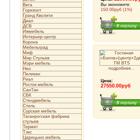
Вы экономите:
Вега
150.00руб (1%)
Горизонт
Гранд Кволити
Диал
ДСВ
Ижмебель
Интерьер-центр
Корона
Мебельград
Миф
Мир Стульев
Мэри мебель
подробнее...
Нео
Пеликан
Риал
Цена:
Росток-мебель
27550.00руб
СанТан
СБК
Стендмебель
Стиль
Сурская мебель
Таганрогская фабрика
стульев
Термит
Тэкс
Царицыно мебель