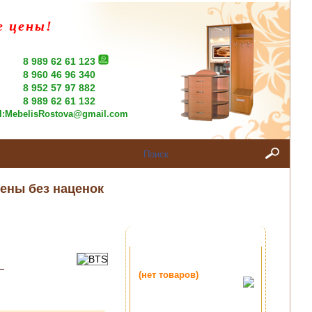
е цены!
8 989 62 61 123
8 960 46 96 340
8 952 57 97 882
8 989 62 61 132
l:
MebelisRostova@gmail.com
ены без наценок