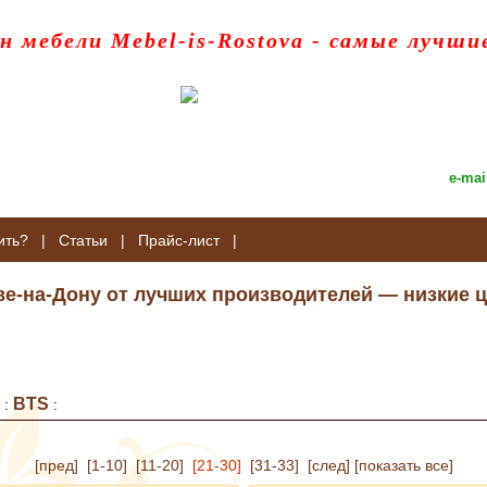
н мебели Mebel-is-Rostova
- самые лучши
e-mai
ить?
|
Статьи
|
Прайс-лист
|
ве-на-Дону от лучших производителей — низкие ц
BTS
:
:
[пред]
[1-10]
[11-20]
[21-30]
[31-33]
[след]
[показать все]