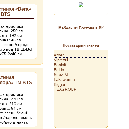
стиная «Вега»
 BTS
актеристики
Мебель из Ростова в ВК
ина: 250 см
ота: 192 см
бина: 46 см
т: венге/лоредо
Поставщики тканей
то под ТВ ШхВхГ
х75,2х46 см
Arben
Viptextil
Bonlaif
Egida
Souz-M
стиная
Lakawanna
лора» ТМ BTS
Biggar
TEXGROUP
актеристики
ина: 270 см
ота: 210 см
бина: 54 см
т: ясень белый,
ге/лоредо, ясень
о/дуб атланта