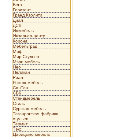
Вега
Горизонт
Гранд Кволити
Диал
ДСВ
Ижмебель
Интерьер-центр
Корона
Мебельград
Миф
Мир Стульев
Мэри мебель
Нео
Пеликан
Риал
Росток-мебель
СанТан
СБК
Стендмебель
Стиль
Сурская мебель
Таганрогская фабрика
стульев
Термит
Тэкс
Царицыно мебель