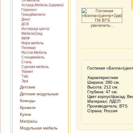
SV-мебель
Астрид-Мебель (Циркон)
Горизонт
ГрандКволити
Диал
ДСВ
увеличить...
Интерьер-центр
МебельГрад
МИФ
Мэри мебель
Пеликан
Росток-Мебель
Стендмебель
Стиль
Сурская мебель
Гостиная «Бэлла»(цен
Термит
Тэкс
Характеристики
Эра
Ширина: 280 см.
Детские
Высота: 212 см.
Глубина: 47 см.
Детские модульные
Цвет корпус/фасад: Вен
Комоды
Материал: ЛДСП
Производитель: BTS
Кровати
Страна: Россия
Кухни
Матрасы
Модульная мебель