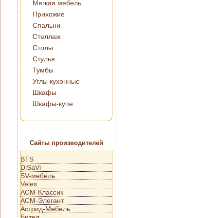
Мягкая мебель
Прихожие
Спальни
Стеллаж
Столы
Стулья
Тумбы
Углы кухонные
Шкафы
Шкафы-купе
Сайты производителей
BTS
DiSaVi
SV-мебель
Veles
АСМ-Классик
АСМ-Элегант
Астрид-Мебель
Бител