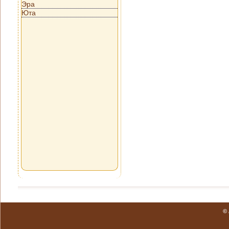
Эра
Юта
©