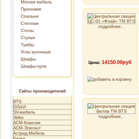
Мягкая мебель
Прихожие
Спальни
Стеллаж
подробнее...
Столы
Стулья
Тумбы
Углы кухонные
Шкафы
14150.00руб
Цена:
Шкафы-купе
Сайты производителей
BTS
DiSaVi
SV-мебель
подробнее...
Veles
АСМ-Классик
АСМ-Элегант
Астрид-Мебель
Бител