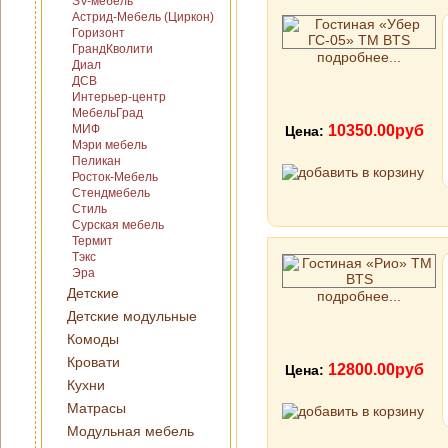
SV-мебель
Астрид-Мебель (Циркон)
Горизонт
ГрандКволити
подробнее...
Диал
ДСВ
Интерьер-центр
МебельГрад
МИФ
10350.00руб
Цена:
Мэри мебель
Пеликан
Росток-Мебель
Стендмебель
Стиль
Сурская мебель
Термит
Тэкс
Эра
Детские
подробнее...
Детские модульные
Комоды
Кровати
12800.00руб
Цена:
Кухни
Матрасы
Модульная мебель