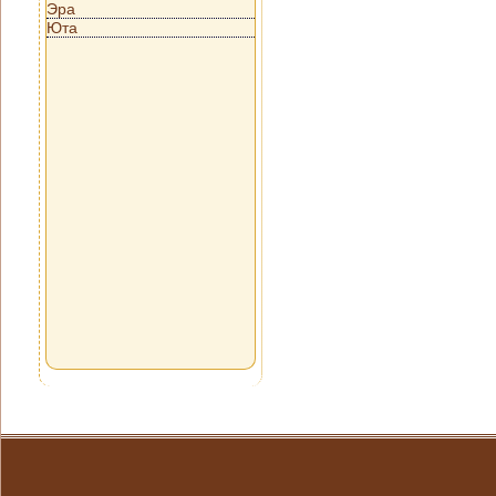
Эра
Юта