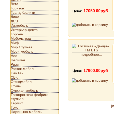
Вега
Горизонт
17050.00руб
Цена:
Гранд Кволити
Диал
ДСВ
Ижмебель
Интерьер-центр
Корона
Мебельград
Миф
Мир Стульев
Мэри мебель
подробнее...
Нео
Пеликан
Риал
Росток-мебель
17900.00руб
Цена:
СанТан
СБК
Стендмебель
Стиль
Сурская мебель
Таганрогская фабрика
стульев
Термит
[
Тэкс
Царицыно мебель