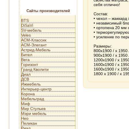
свойства матраса,
себя отлично!
Сайты производителей
Состав:
• чехол – жаккард
BTS
• независимый бло
DiSaVi
• ортопена 20 мм 
SV-мебель
• терморегулирующ
Veles
• усиление по пер
АСМ-Классик
АСМ-Элегант
Размеры:
Астрид-Мебель
800х1900 / х 1950 
Бител
900х1900 / х 1950 
Вега
1200х1900 / х 1950
Горизонт
1600х1900 / х 1950
1600х1900 / х 1950
Гранд Кволити
1800 х 1900 / х 19
Диал
ДСВ
Ижмебель
Интерьер-центр
Корона
Мебельград
Миф
Мир Стульев
Мэри мебель
Нео
Пеликан
Риал