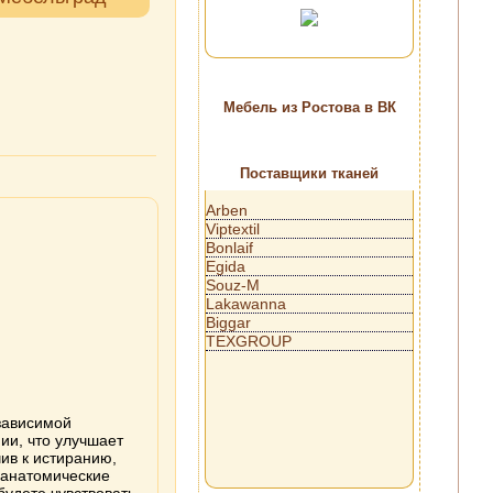
Мебель из Ростова в ВК
Поставщики тканей
Arben
Viptextil
Bonlaif
Egida
Souz-M
Lakawanna
Biggar
TEXGROUP
езависимой
ии, что улучшает
ив к истиранию,
 анатомические