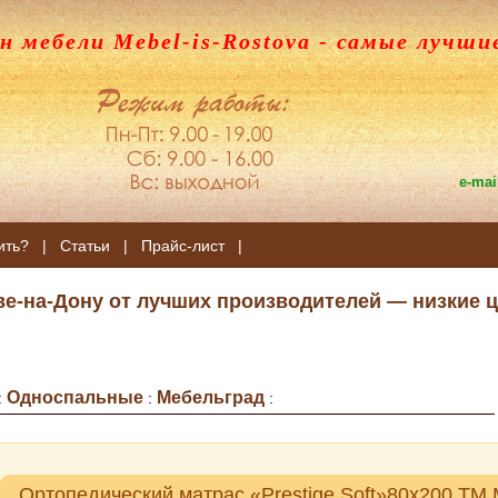
н мебели Mebel-is-Rostova
- самые лучши
e-mai
ить?
|
Статьи
|
Прайс-лист
|
ве-на-Дону от лучших производителей — низкие ц
Односпальные
Мебельград
:
:
:
Ортопедический матрас «Prestige Soft»80х200 ТМ