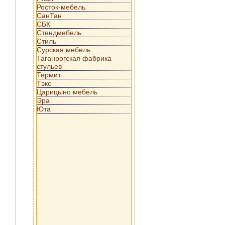
Росток-мебель
СанТан
СБК
Стендмебель
Стиль
Сурская мебель
Таганрогская фабрика
стульев
Термит
Тэкс
Царицыно мебель
Эра
Юта