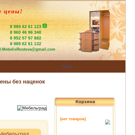
е цены!
8 989 62 61 123
8 960 46 96 340
8 952 57 97 882
8 989 62 61 132
l:
MebelisRostova@gmail.com
ены без наценок
 Мебельград