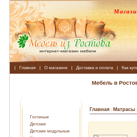
Магази
|
Главная
|
О магазине
|
Доставка и оплата
|
Как куп
Мебель в Росто
Главная
Матрасы
:
Гостиные
Детские
Детские модульные