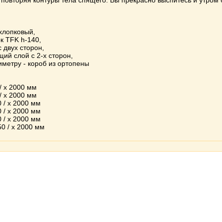
 повторяя контуры тела спящего. Вы прекрасно выспитесь и утром 
 хлопковый,
к TFK h-140,
с двух сторон,
ий слой с 2-х сторон,
иметру - короб из ортопены
/ х 2000 мм
/ х 2000 мм
 / х 2000 мм
 / х 2000 мм
 / х 2000 мм
50 / х 2000 мм