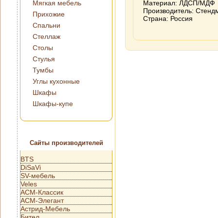
Мягкая мебель
Материал: ЛДСП/МДФ
Производитель: Стендм
Прихожие
Страна: Россия
Спальни
Стеллаж
Столы
Стулья
Тумбы
Углы кухонные
Шкафы
Шкафы-купе
Сайты производителей
BTS
DiSaVi
SV-мебель
Veles
АСМ-Классик
АСМ-Элегант
Астрид-Мебель
Бител