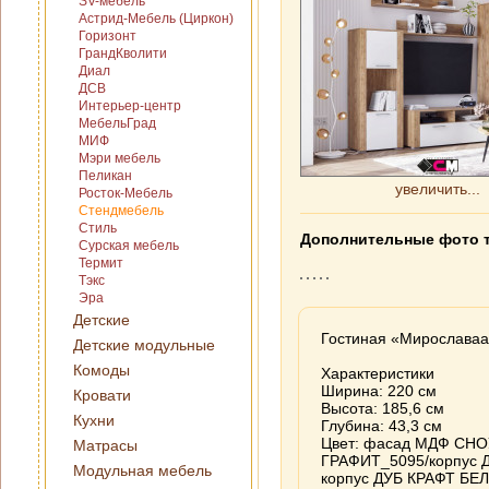
SV-мебель
Астрид-Мебель (Циркон)
Горизонт
ГрандКволити
Диал
ДСВ
Интерьер-центр
МебельГрад
МИФ
Мэри мебель
Пеликан
увеличить...
Росток-Мебель
Стендмебель
Стиль
Дополнительные фото 
Сурская мебель
Термит
Тэкс
Эра
Детские
Гостиная «Мирослава
Детские модульные
Комоды
Характеристики
Ширина: 220 см
Кровати
Высота: 185,6 см
Кухни
Глубина: 43,3 см
Цвет: фасад МДФ СНО
Матрасы
ГРАФИТ_5095/корпус 
Модульная мебель
корпус ДУБ КРАФТ БЕ