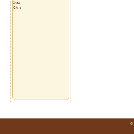
Эра
Юта
©