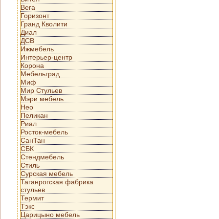
Вега
Горизонт
Гранд Кволити
Диал
ДСВ
Ижмебель
Интерьер-центр
Корона
Мебельград
Миф
Мир Стульев
Мэри мебель
Нео
Пеликан
Риал
Росток-мебель
СанТан
СБК
Стендмебель
Стиль
Сурская мебель
Таганрогская фабрика
стульев
Термит
Тэкс
Царицыно мебель