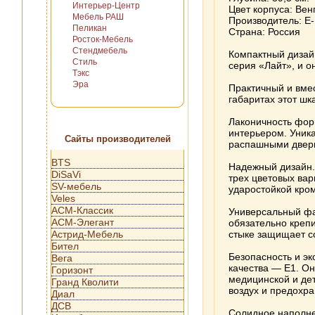
Интерьер-Центр
Цвет корпуса: Вен
Мебель РАШ
Производитель: Е-
Пеликан
Страна: Россия
Росток-Мебель
Стендмебель
Компактный дизай
Стиль
серия «Лайт», и о
Тэкс
Эра
Практичный и вме
габаритах этот ш
Лаконичность фор
интерьером. Уник
Сайты производителей
распашными дверц
BTS
Надежный дизайн.
DiSaVi
трех цветовых вар
SV-мебель
ударостойкой кром
Veles
АСМ-Классик
Универсальный фа
АСМ-Элегант
обязательно креп
Астрид-Мебель
стыке защищает с
Бител
Безопасность и э
Вега
качества — Е1. Он
Горизонт
медицинской и де
Гранд Кволити
воздух и предохра
Диал
ДСВ
Солидное наполне