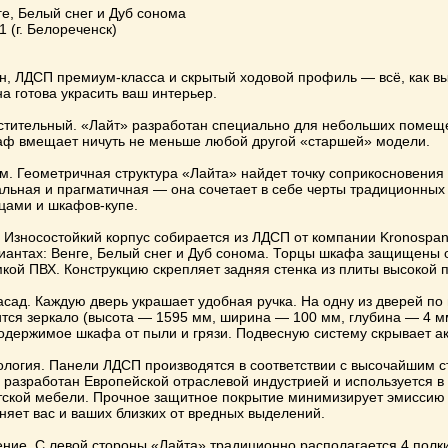
ге, Белый снег и Дуб сонома
1 (г. Белореченск)
н, ЛДСП премиум-класса и скрытый ходовой профиль — всё, как вы
на готова украсить ваш интерьер.
стительный. «Лайт» разработан специально для небольших помещ
каф вмещает ничуть не меньше любой другой «старшей» модели.
м. Геометричная структура «Лайта» найдет точку соприкосновения
альная и прагматичная — она сочетает в себе черты традиционных
ами и шкафов-купе.
 Износостойкий корпус собирается из ЛДСП от компании Kronospan
иантах: Венге, Белый снег и Дуб сонома. Торцы шкафа защищены 
кой ПВХ. Конструкцию скрепляет задняя стенка из плиты высокой п
сад. Каждую дверь украшает удобная ручка. На одну из дверей по
ится зеркало (высота — 1595 мм, ширина — 100 мм, глубина — 4 м
одержимое шкафа от пыли и грязи. Подвесную систему скрывает ак
кология. Панели ЛДСП производятся в соответствии с высочайшим 
 разработан Европейской отраслевой индустрией и используется в
тской мебели. Прочное защитное покрытие минимизирует эмиссию
няет вас и ваших близких от вредных выделений.
ние. С левой стороны «Лайта» традиционно располагается 4 полки