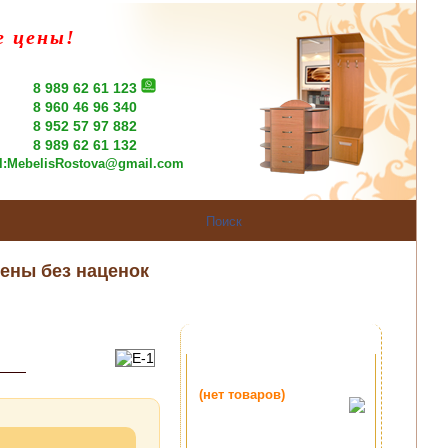
е цены!
8 989 62 61 123
8 960 46 96 340
8 952 57 97 882
8 989 62 61 132
l:
MebelisRostova@gmail.com
ены без наценок