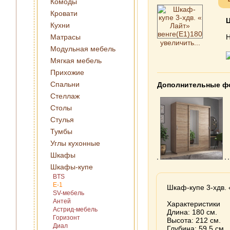
Комоды
Кровати
Кухни
Матрасы
Н
увеличить...
Модульная мебель
Мягкая мебель
Прихожие
Спальни
Дополнительные ф
Стеллаж
Столы
Стулья
Тумбы
Углы кухонные
Шкафы
Шкафы-купе
BTS
E-1
Шкаф-купе 3-хдв. 
SV-мебель
Антей
Характеристики
Астрид-мебель
Длина: 180 см.
Горизонт
Высота: 212 см.
Диал
Глубина: 59,5 см.