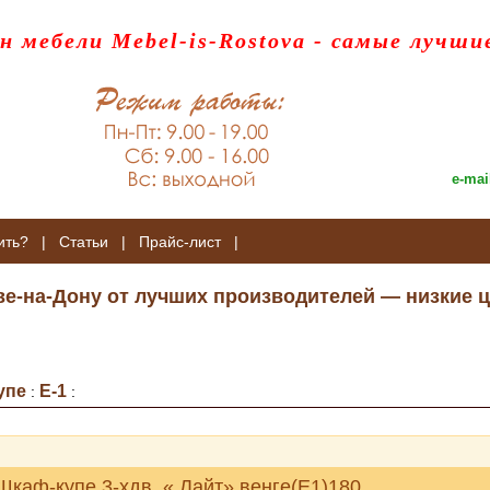
н мебели Mebel-is-Rostova
- самые лучши
e-mai
ить?
|
Статьи
|
Прайс-лист
|
ве-на-Дону от лучших производителей — низкие ц
упе
E-1
:
:
Шкаф-купе 3-хдв. « Лайт» венге(Е1)180