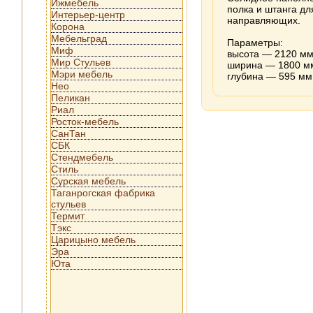
Ижмебель
полка и штанга д
Интерьер-центр
направляющих.
Корона
Мебельград
Параметры:
Миф
высота — 2120 мм
Мир Стульев
ширина — 1800 мм
Мэри мебель
глубина — 595 мм
Нео
Пеликан
Риал
Росток-мебель
СанТан
СБК
Стендмебель
Стиль
Сурская мебель
Таганрогская фабрика
стульев
Термит
Тэкс
Царицыно мебель
Эра
Юта