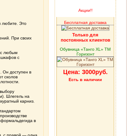
Акции!!
Бесплатная доставка
 любите. Это
Только для
ений. При своих
постоянных клиентов
Обувница «Танго XL» ТМ
 с любым
Горизонт
 шкафов с
Цена: 3000руб.
. Он доступен в
от сколов
Есть в наличии
лотности.
 выбору
м). Шлегель на
куратный карниз.
стандартом
 производстве
 формальдегида в
, с правой — одна