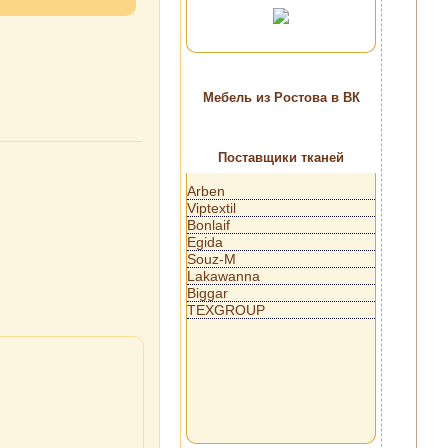
Мебель из Ростова в ВК
Поставщики тканей
Arben
Viptextil
Bonlaif
Egida
Souz-M
Lakawanna
Biggar
TEXGROUP