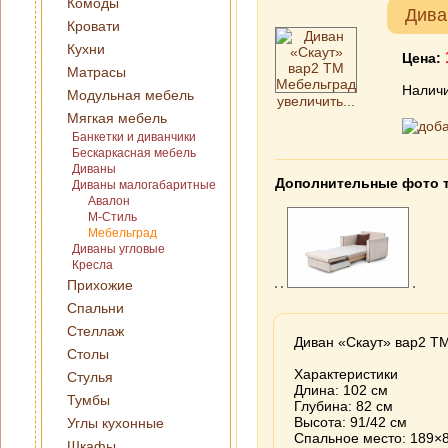
Комоды
Дива
Кровати
Кухни
Цена:
Матрасы
Наличи
Модульная мебель
увеличить...
Мягкая мебель
Банкетки и диванчики
Бескаркасная мебель
Диваны
Дополнительные фото 
Диваны малогабаритные
Авалон
М-Стиль
Мебельград
Диваны угловые
Кресла
Прихожие
Спальни
Стеллаж
Диван «Скаут» вар2 Т
Столы
Характеристики
Стулья
Длина: 102 см
Тумбы
Глубина: 82 см
Высота: 91/42 см
Углы кухонные
Спальное место: 189×
Шкафы