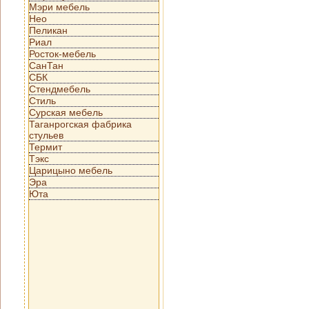
Мэри мебель
Нео
Пеликан
Риал
Росток-мебель
СанТан
СБК
Стендмебель
Стиль
Сурская мебель
Таганрогская фабрика
стульев
Термит
Тэкс
Царицыно мебель
Эра
Юта