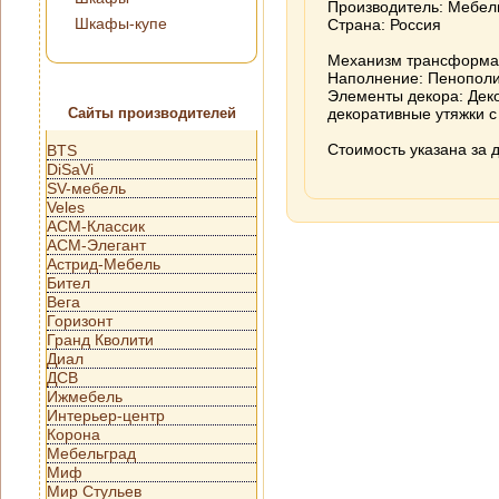
Производитель: Мебел
Шкафы-купе
Страна: Россия
Механизм трансформац
Наполнение: Пенополи
Элементы декора: Деко
Сайты производителей
декоративные утяжки с
Стоимость указана за 
BTS
DiSaVi
SV-мебель
Veles
АСМ-Классик
АСМ-Элегант
Астрид-Мебель
Бител
Вега
Горизонт
Гранд Кволити
Диал
ДСВ
Ижмебель
Интерьер-центр
Корона
Мебельград
Миф
Мир Стульев