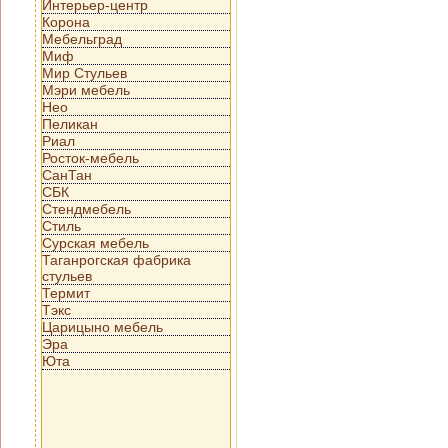
Интерьер-центр
Корона
Мебельград
Миф
Мир Стульев
Мэри мебель
Нео
Пеликан
Риал
Росток-мебель
СанТан
СБК
Стендмебель
Стиль
Сурская мебель
Таганрогская фабрика
стульев
Термит
Тэкс
Царицыно мебель
Эра
Юта