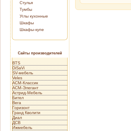
Стулья
Тумбы
Углы кухонные
Шкафы
Шкафы-купе
Сайты производителей
BTS
DiSaVi
SV-мебель
Veles
АСМ-Классик
АСМ-Элегант
Астрид-Мебель
Бител
Вега
Горизонт
Гранд Кволити
Диал
ДСВ
Ижмебель