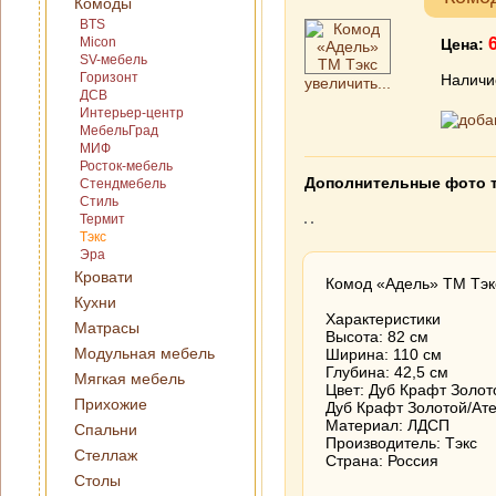
Комоды
BTS
Micon
Цена:
SV-мебель
Горизонт
Наличи
увеличить...
ДСВ
Интерьер-центр
МебельГрад
МИФ
Росток-мебель
Дополнительные фото 
Стендмебель
Стиль
Термит
Тэкс
Эра
Кровати
Комод «Адель» ТМ Тэк
Кухни
Характеристики
Матрасы
Высота: 82 см
Модульная мебель
Ширина: 110 см
Глубина: 42,5 см
Мягкая мебель
Цвет: Дуб Крафт Золот
Прихожие
Дуб Крафт Золотой/Ате
Материал: ЛДСП
Спальни
Производитель: Тэкс
Стеллаж
Страна: Россия
Столы