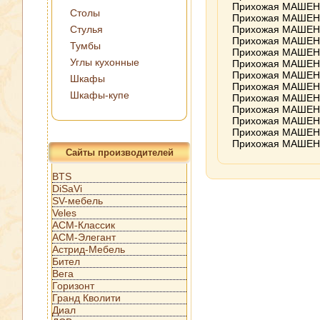
Прихожая МАШЕНЬК
Столы
Прихожая МАШЕНЬК
Стулья
Прихожая МАШЕНЬК
Прихожая МАШЕНЬК
Тумбы
Прихожая МАШЕНЬК
Углы кухонные
Прихожая МАШЕНЬК
Прихожая МАШЕНЬК
Шкафы
Прихожая МАШЕНЬК
Шкафы-купе
Прихожая МАШЕНЬК
Прихожая МАШЕНЬК
Прихожая МАШЕНЬК
Прихожая МАШЕНЬК
Прихожая МАШЕНЬК
Сайты производителей
BTS
DiSaVi
SV-мебель
Veles
АСМ-Классик
АСМ-Элегант
Астрид-Мебель
Бител
Вега
Горизонт
Гранд Кволити
Диал