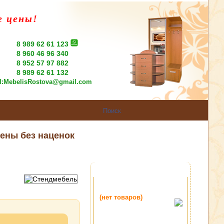
е цены!
8 989 62 61 123
8 960 46 96 340
8 952 57 97 882
8 989 62 61 132
l:
MebelisRostova@gmail.com
ены без наценок