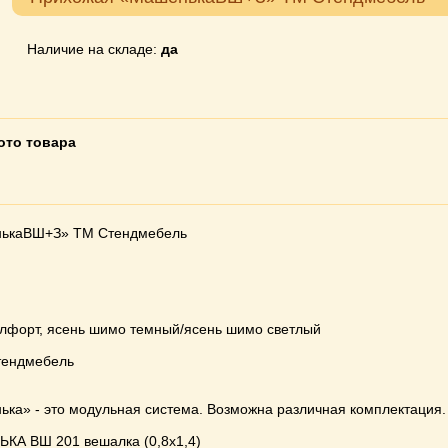
Наличие на складе:
да
ото товара
ькаВШ+З» ТМ Стендмебель
белфорт, ясень шимо темный/ясень шимо светлый
тендмебель
ка» - это модульная система. Возможна различная комплектация.
КА ВШ 201 вешалка (0,8х1,4)