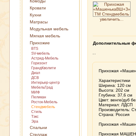
Комоды
Кровати
Кухни
увеличить...
Матрасы
Модульная мебель
Мягкая мебель
Прихожие
Дополнительные ф
BTS
SV-мебель
Астрид-Мебель
Горизонт
ГрандКволити
Прихожая «Машен
Диал
ДСВ
Характеристики
Интерьер-центр
Ширина: 120 см
МебельГрад
Высота: 202 см
МИФ
Глубина: 37,6 см
Пеликан
Цвет: венге/дуб 
Росток-Мебель
Материал: ЛДСП
Стендмебель
Производитель: С
Стиль
Страна: Россия
Тэкс
Эра
Прихожая «Машень
Спальни
Прихожая МАШЕНЬ
Стеллаж