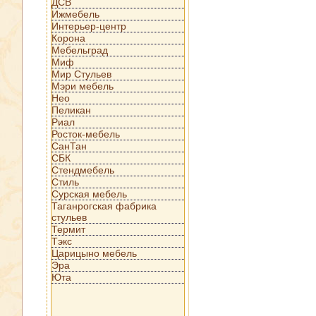
ДСВ
Ижмебель
Интерьер-центр
Корона
Мебельград
Миф
Мир Стульев
Мэри мебель
Нео
Пеликан
Риал
Росток-мебель
СанТан
СБК
Стендмебель
Стиль
Сурская мебель
Таганрогская фабрика
стульев
Термит
Тэкс
Царицыно мебель
Эра
Юта