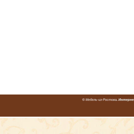
©
Мебель-из-Ростова
. Интерне