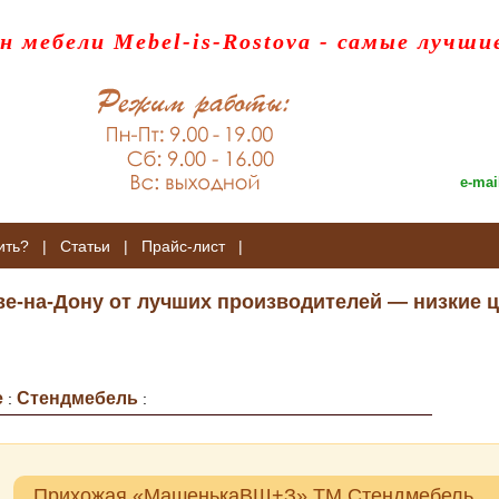
н мебели Mebel-is-Rostova
- самые лучши
e-mai
ить?
|
Статьи
|
Прайс-лист
|
ве-на-Дону от лучших производителей — низкие ц
е
Стендмебель
:
:
Прихожая «МашенькаВШ+З» ТМ Стендмебель