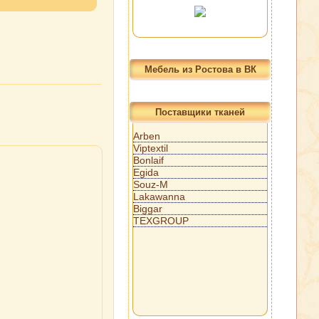
Мебель из Ростова в ВК
Поставщики тканей
Arben
Viptextil
Bonlaif
Egida
Souz-M
Lakawanna
Biggar
TEXGROUP