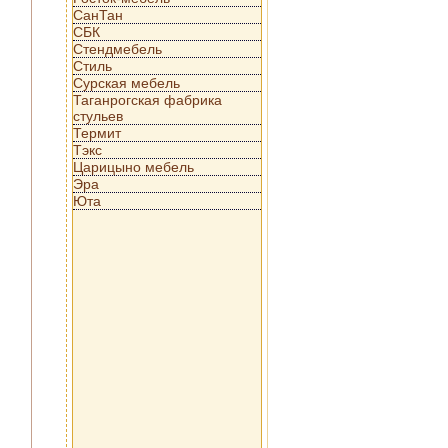
СанТан
СБК
Стендмебель
Стиль
Сурская мебель
Таганрогская фабрика
стульев
Термит
Тэкс
Царицыно мебель
Эра
Юта