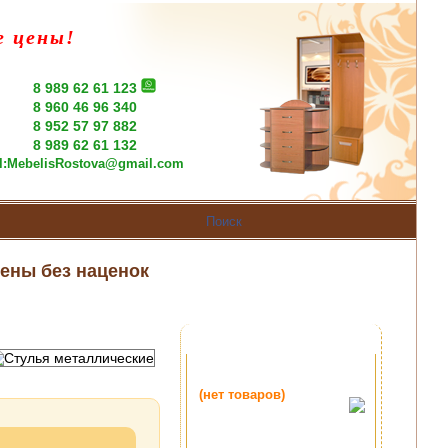
е цены!
8 989 62 61 123
8 960 46 96 340
8 952 57 97 882
8 989 62 61 132
l:
MebelisRostova@gmail.com
ены без наценок