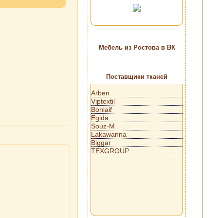
Мебель из Ростова в ВК
Поставщики тканей
Arben
Viptextil
Bonlaif
Egida
Souz-M
Lakawanna
Biggar
TEXGROUP