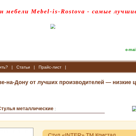
н мебели Mebel-is-Rostova
- самые лучши
e-mai
ить?
|
Статьи
|
Прайс-лист
|
ве-на-Дону от лучших производителей — низкие ц
Стулья металлические
:
Стул «INTER» ТМ Кристал