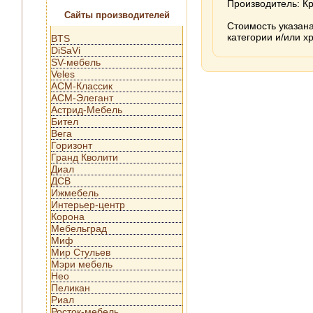
Производитель: Кр
Сайты производителей
Стоимость указана
категории и/или х
BTS
DiSaVi
SV-мебель
Veles
АСМ-Классик
АСМ-Элегант
Астрид-Мебель
Бител
Вега
Горизонт
Гранд Кволити
Диал
ДСВ
Ижмебель
Интерьер-центр
Корона
Мебельград
Миф
Мир Стульев
Мэри мебель
Нео
Пеликан
Риал
Росток-мебель