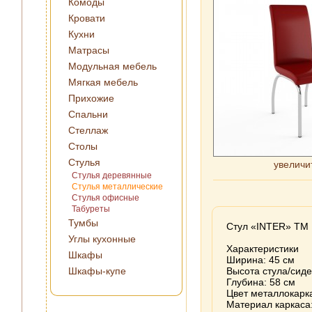
Комоды
Кровати
Кухни
Матрасы
Модульная мебель
Мягкая мебель
Прихожие
Спальни
Стеллаж
Столы
Стулья
увеличит
Стулья деревянные
Стулья металлические
Стулья офисные
Табуреты
Тумбы
Стул «INTER» ТМ 
Углы кухонные
Характеристики
Шкафы
Ширина: 45 см
Шкафы-купе
Высота стула/сиде
Глубина: 58 см
Цвет металлокарка
Материал каркаса