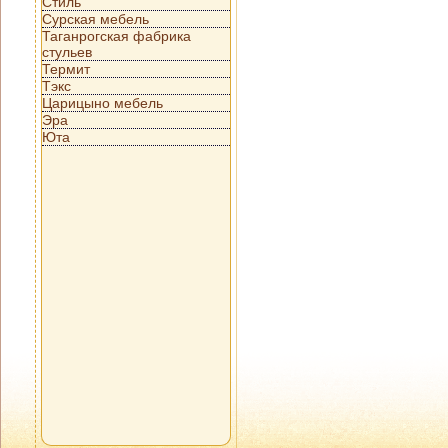
Стиль
Сурская мебель
Таганрогская фабрика
стульев
Термит
Тэкс
Царицыно мебель
Эра
Юта