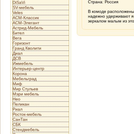
Страна: Россия
DiSaVi
SV-мебель
В комоде расположен
Veles
надежно удерживают я
АСМ-Классик
зеркалом малым из это
АСМ-Элегант
Астрид-Мебель
Бител
Вега
Горизонт
Гранд Кволити
Диал
ДСВ
Ижмебель
Интерьер-центр
Корона
Мебельград
Миф
Мир Стульев
Мэри мебель
Нео
Пеликан
Риал
Росток-мебель
СанТан
СБК
Стендмебель