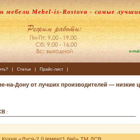
н мебели Mebel-is-Rostova
- самые лучши
e-mai
ить?
|
Статьи
|
Прайс-лист
|
ве-на-Дону от лучших производителей — низкие ц
СВ
:
Кухня «Дуся-2 (Цемент1,6м)» ТМ ДСВ