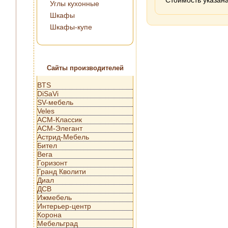
Стоимость указана
Углы кухонные
Шкафы
Шкафы-купе
Сайты производителей
BTS
DiSaVi
SV-мебель
Veles
АСМ-Классик
АСМ-Элегант
Астрид-Мебель
Бител
Вега
Горизонт
Гранд Кволити
Диал
ДСВ
Ижмебель
Интерьер-центр
Корона
Мебельград