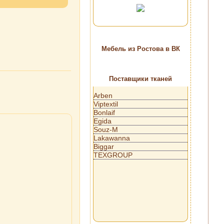
Мебель из Ростова в ВК
Поставщики тканей
Arben
Viptextil
Bonlaif
Egida
Souz-M
Lakawanna
Biggar
TEXGROUP