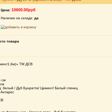
10600.00руб
Цена:
Наличие на складе:
да
ото товара
емент1,6м)» ТМ ДСВ
6 см
 см
: белый / Дуб Бунратти/ Цемент/ Белый глянец
 Антарес
СВ