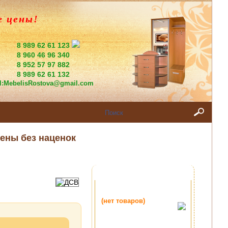
е цены!
8 989 62 61 123
8 960 46 96 340
8 952 57 97 882
8 989 62 61 132
l:
MebelisRostova@gmail.com
ены без наценок