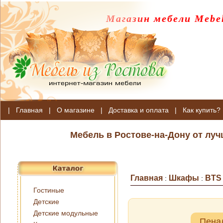
Магазин мебели Mebel
|
Главная
|
О магазине
|
Доставка и оплата
|
Как купить?
Мебель в Ростове-на-Дону от лу
Главная
Шкафы
BTS
:
:
Гостиные
Детские
Детские модульные
Пена