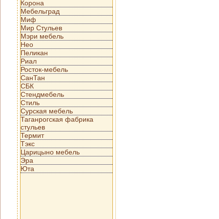
Корона
Мебельград
Миф
Мир Стульев
Мэри мебель
Нео
Пеликан
Риал
Росток-мебель
СанТан
СБК
Стендмебель
Стиль
Сурская мебель
Таганрогская фабрика
стульев
Термит
Тэкс
Царицыно мебель
Эра
Юта