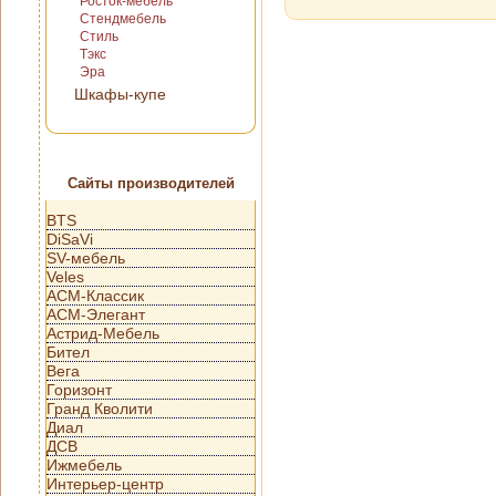
Росток-мебель
Стендмебель
Стиль
Тэкс
Эра
Шкафы-купе
Сайты производителей
BTS
DiSaVi
SV-мебель
Veles
АСМ-Классик
АСМ-Элегант
Астрид-Мебель
Бител
Вега
Горизонт
Гранд Кволити
Диал
ДСВ
Ижмебель
Интерьер-центр