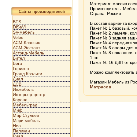
Материал: массив сос
Производитель: Мебел
Сайты производителей
Страна: Россия
BTS
В состав варианта вход
DiSaVi
Пакет № 1 базовый, кол
SV-мебель
Пакет № 2 ламели, кол-
Veles
Пакет № 3 задняя защит
АСМ-Классик
Пакет № 4 передняя защ
АСМ-Элегант
Пакет № 6 опоры для п
Пакет № 8 наклонная л
Астрид-Мебель
1 шт.
Бител
Пакет № 16 ДВП от кров
Вега
Горизонт
Можно комплектовать а
Гранд Кволити
Диал
Магазин Мебель из Ро
ДСВ
Матрасов
.
Ижмебель
Интерьер-центр
Корона
Мебельград
Миф
Мир Стульев
Мэри мебель
Нео
Пеликан
Риал