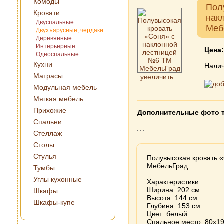
Комоды
Пол
Кровати
нак
Двуспальные
Меб
Двухъярусные, чердаки
Деревянные
Интерьерные
Цена
Односпальные
Кухни
Налич
Матрасы
увеличить...
Модульная мебель
Мягкая мебель
Прихожие
Дополнительные фото 
Спальни
Стеллаж
Столы
Стулья
Полувысокая кровать 
МебельГрад
Тумбы
Углы кухонные
Характеристики
Ширина: 202 см
Шкафы
Высота: 144 см
Шкафы-купе
Глубина: 153 см
Цвет: белый
Спальное место: 80х1