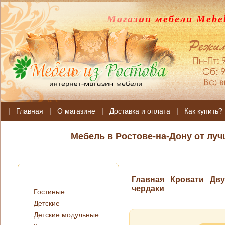
Магазин мебели Mebel
|
Главная
|
О магазине
|
Доставка и оплата
|
Как купить?
Мебель в Ростове-на-Дону от лу
Главная
Кровати
Дву
:
:
чердаки
:
Гостиные
Детские
Детские модульные