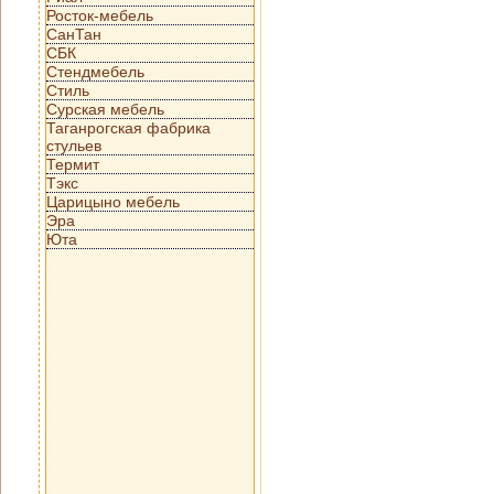
Росток-мебель
СанТан
СБК
Стендмебель
Стиль
Сурская мебель
Таганрогская фабрика
стульев
Термит
Тэкс
Царицыно мебель
Эра
Юта