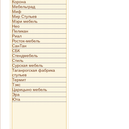
Корона
Мебельград
Миф
Мир Стульев
Мэри мебель
Нео
Пеликан
Риал
Росток-мебель
СанТан
СБК
Стендмебель
Стиль
Сурская мебель
Таганрогская фабрика
стульев
Термит
Тэкс
Царицыно мебель
Эра
Юта