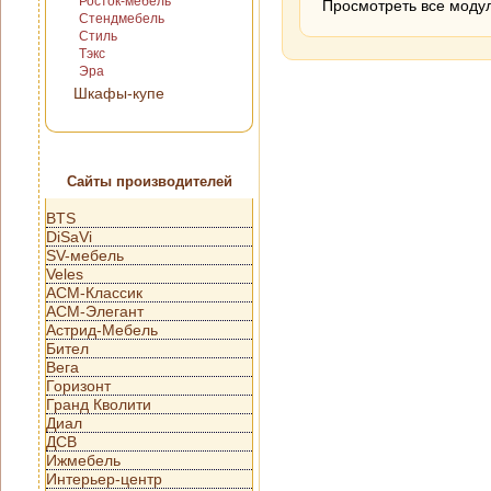
Росток-мебель
Просмотреть все моду
Стендмебель
Стиль
Тэкс
Эра
Шкафы-купе
Сайты производителей
BTS
DiSaVi
SV-мебель
Veles
АСМ-Классик
АСМ-Элегант
Астрид-Мебель
Бител
Вега
Горизонт
Гранд Кволити
Диал
ДСВ
Ижмебель
Интерьер-центр