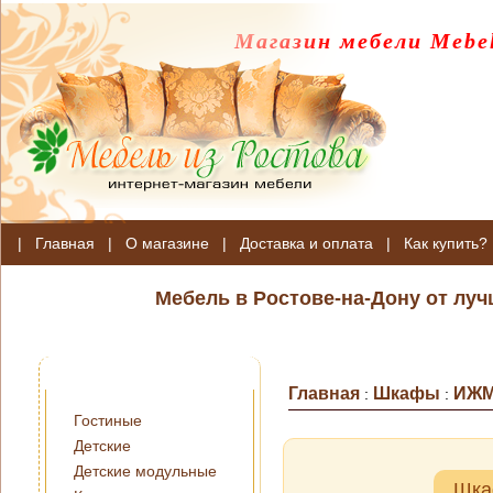
Магазин мебели Mebel
|
Главная
|
О магазине
|
Доставка и оплата
|
Как купить?
Мебель в Ростове-на-Дону от лу
Главная
Шкафы
ИЖМ
:
:
Гостиные
Детские
Детские модульные
Шка