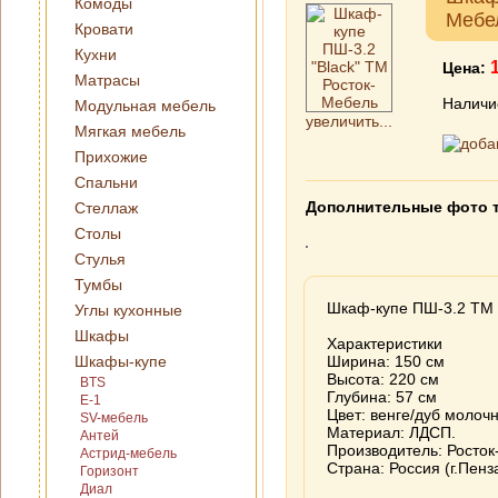
Комоды
Мебе
Кровати
Кухни
Цена:
Матрасы
Наличи
Модульная мебель
увеличить...
Мягкая мебель
Прихожие
Спальни
Дополнительные фото 
Стеллаж
Столы
Стулья
Тумбы
Шкаф-купе ПШ-3.2 ТМ 
Углы кухонные
Шкафы
Характеристики
Шкафы-купе
Ширина: 150 см
Высота: 220 см
BTS
Глубина: 57 см
E-1
Цвет: венге/дуб молочн
SV-мебель
Материал: ЛДСП.
Антей
Производитель: Росто
Астрид-мебель
Страна: Россия (г.Пенз
Горизонт
Диал