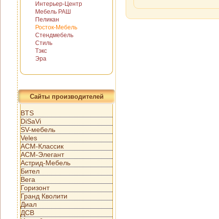
Интерьер-Центр
Мебель РАШ
Пеликан
Росток-Мебель
Стендмебель
Стиль
Тэкс
Эра
Сайты производителей
BTS
DiSaVi
SV-мебель
Veles
АСМ-Классик
АСМ-Элегант
Астрид-Мебель
Бител
Вега
Горизонт
Гранд Кволити
Диал
ДСВ