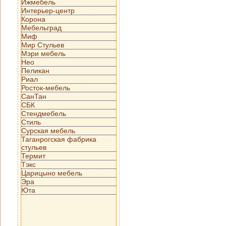
Ижмебель
Интерьер-центр
Корона
Мебельград
Миф
Мир Стульев
Мэри мебель
Нео
Пеликан
Риал
Росток-мебель
СанТан
СБК
Стендмебель
Стиль
Сурская мебель
Таганрогская фабрика
стульев
Термит
Тэкс
Царицыно мебель
Эра
Юта