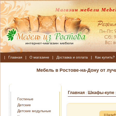
Магазин мебели Mebel
|
Главная
|
О магазине
|
Доставка и оплата
|
Как купить?
Мебель в Ростове-на-Дону от лу
Главная
Шкафы-купе
:
Гостиные
Детские
Детские модульные
Шкаф-