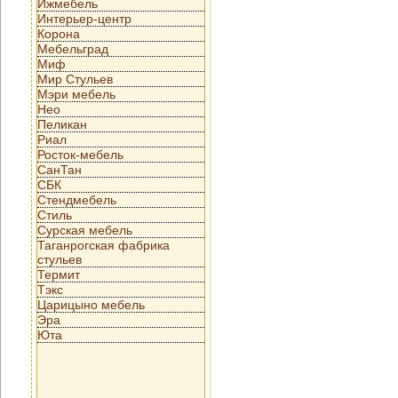
Ижмебель
Интерьер-центр
Корона
Мебельград
Миф
Мир Стульев
Мэри мебель
Нео
Пеликан
Риал
Росток-мебель
СанТан
СБК
Стендмебель
Стиль
Сурская мебель
Таганрогская фабрика
стульев
Термит
Тэкс
Царицыно мебель
Эра
Юта