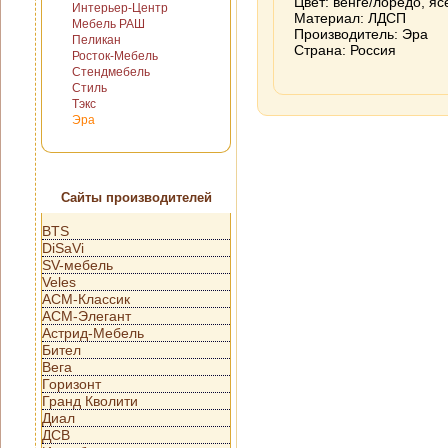
Цвет: венге/лоредо, я
Интерьер-Центр
Материал: ЛДСП
Мебель РАШ
Производитель: Эра
Пеликан
Страна: Россия
Росток-Мебель
Стендмебель
Стиль
Тэкс
Эра
Сайты производителей
BTS
DiSaVi
SV-мебель
Veles
АСМ-Классик
АСМ-Элегант
Астрид-Мебель
Бител
Вега
Горизонт
Гранд Кволити
Диал
ДСВ