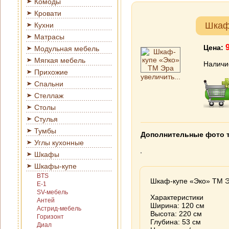
Комоды
Кровати
Шкаф
Кухни
Матрасы
Цена:
Модульная мебель
Мягкая мебель
Наличи
Прихожие
увеличить...
Спальни
Стеллаж
Столы
Стулья
Тумбы
Дополнительные фото 
Углы кухонные
Шкафы
Шкафы-купе
BTS
Шкаф-купе «Эко» ТМ 
E-1
SV-мебель
Характеристики
Антей
Ширина: 120 см
Астрид-мебель
Высота: 220 см
Горизонт
Глубина: 53 см
Диал