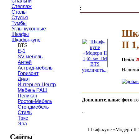
Спальни
Стеллаж
:
Столы
Стулья
Тумбы
Углы кухонные
Шка
Шкафы
Шкафы-купе
II 
BTS
E-1
SV-мебель
Цена:
2
Антей
Астрид-мебель
Наличие
увеличить...
Горизонт
Диал
Интерьер-Центр
Мебель РАШ
Пеликан
Дополнительные фото то
Росток-Мебель
Стендмебель
Стиль
Тэкс
Эра
Шкаф-купе «Модерн II 
Сайты