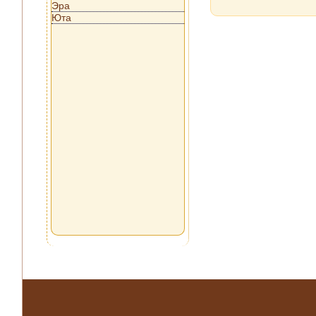
Эра
Юта