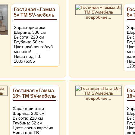
Гостиная «Гамма
Го
5» ТМ SV-мебель
8» 
подробнее...
Характеристики
Хар
Ширина: 336 см
Шир
Высота: 220 см
Выс
Глубина: 56 см
Глу
Цвет: дуб венге/дуб
Цве
млечный
мле
Ниша под ТВ:
вал
100х76х55
Ниш
120
Гостиная «Гамма
Гос
18» ТМ SV-мебель
16»
подробнее...
Характеристики
Хар
Ширина: 280 см
Шир
Высота: 218 см
Выс
Глубина: 52 см
Глу
Цвет: сосна карелия
Цве
Ниша под ТВ:
вал