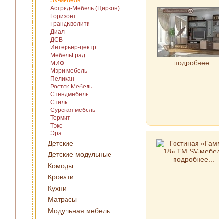
SV-мебель
Астрид-Мебель (Циркон)
Горизонт
ГрандКволити
Диал
ДСВ
Интерьер-центр
МебельГрад
подробнее...
МИФ
Мэри мебель
Пеликан
Росток-Мебель
Стендмебель
Стиль
Сурская мебель
Термит
Тэкс
Эра
Детские
Детские модульные
подробнее...
Комоды
Кровати
Кухни
Матрасы
Модульная мебель