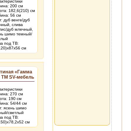
актеристики
ина: 200 см
ота: 182,6(210) см
бина: 56 см
т: дуб венге/дуб
чный, слива
лис/дуб млечный,
нь шимо темный/
тлый
а под ТВ:
120)х87х56 см
стиная «Гамма
 ТМ SV-мебель
актеристики
ина: 270 см
ота: 190 см
бина: 54/44 см
т: ясень шимо
ный/светлый
а под ТВ:
150)х78,2х52 см