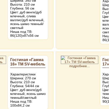
Ширина: 340 см
Хар
Высота: 210 см
Шир
Глубина: 56 см
Выс
Цвет: дуб венге/дуб
Глу
млечный, слива
Цве
валлис/дуб млечный,
мле
ясень шимо темный/
вал
светлый
ясе
Ниша под ТВ:
све
86(120)х87х56 см
Ниш
86(
Гостиная «Гамма
Го
16» ТМ SV-мебель
17»
подробнее...
Характеристики
Хар
Ширина: 270 см
Шир
Высота: 210 см
Выс
Глубина: 54/44 см
Глу
Цвет: дуб венге/дуб
Цве
млечный, ясень шимо
тем
темный/светлый
Ниш
Ниша под ТВ:
90(
100х84,2 см