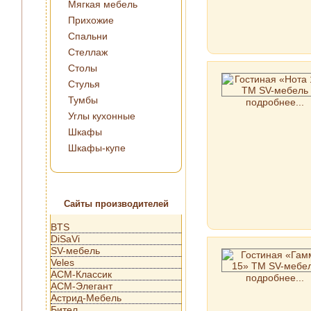
Мягкая мебель
Прихожие
Спальни
Стеллаж
Столы
Стулья
Тумбы
подробнее...
Углы кухонные
Шкафы
Шкафы-купе
Сайты производителей
BTS
DiSaVi
SV-мебель
Veles
АСМ-Классик
подробнее...
АСМ-Элегант
Астрид-Мебель
Бител