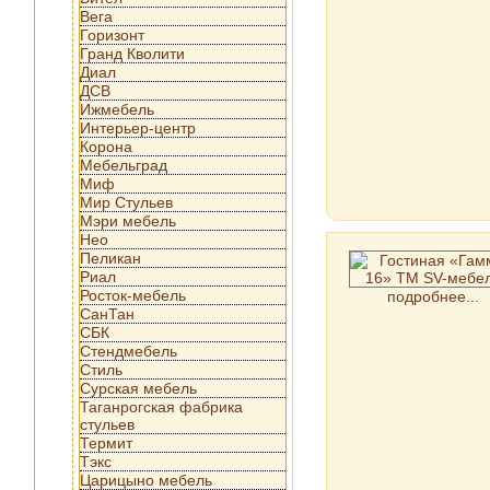
Вега
Горизонт
Гранд Кволити
Диал
ДСВ
Ижмебель
Интерьер-центр
Корона
Мебельград
Миф
Мир Стульев
Мэри мебель
Нео
Пеликан
Риал
Росток-мебель
подробнее...
СанТан
СБК
Стендмебель
Стиль
Сурская мебель
Таганрогская фабрика
стульев
Термит
Тэкс
Царицыно мебель