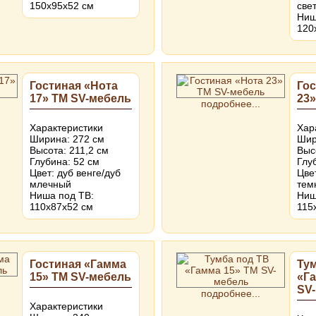
150х95х52 см
све
Ниш
120
Гостиная «Нота
Гос
17» ТМ SV-мебель
23»
подробнее...
Характеристики
Хар
Ширина: 272 см
Шир
Высота: 211,2 см
Выс
Глубина: 52 см
Глу
Цвет: дуб венге/дуб
Цве
млечный
тем
Ниша под ТВ:
Ниш
110х87х52 см
115
Гостиная «Гамма
Ту
15» ТМ SV-мебель
«Г
SV
подробнее...
Характеристики