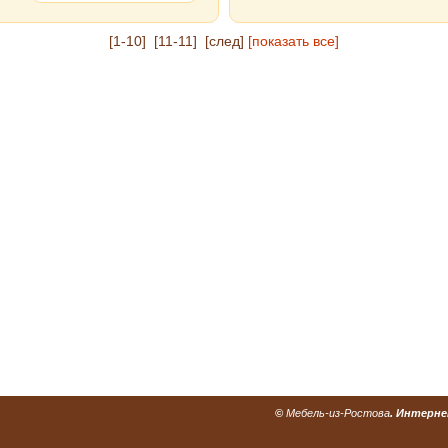
[1-10]
[11-11]
[след]
[показать все]
©
Мебель-из-Ростова
. Интерне