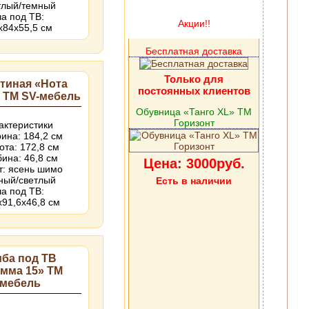
тлый/темный
а под ТВ:
Акции!!
х84х55,5 см
Бесплатная доставка
Только для
тиная «Нота
постоянных клиентов
 ТМ SV-мебель
Обувница «Танго XL» ТМ
Горизонт
актеристики
ина: 184,2 см
ота: 172,8 см
бина: 46,8 см
Цена: 3000руб.
т: ясень шимо
ный/светлый
Есть в наличии
а под ТВ:
х91,6х46,8 см
мба под ТВ
амма 15» ТМ
-мебель