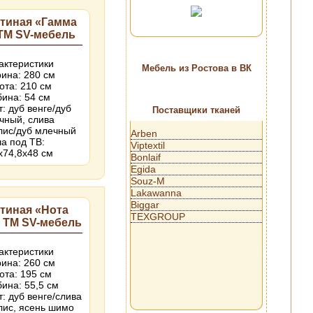
стиная «Гамма
ТМ SV-мебель
актеристики
Мебель из Ростова в ВК
ина: 280 см
ота: 210 см
бина: 54 см
т: дуб венге/дуб
Поставщики тканей
чный, слива
лис/дуб млечный
Arben
а под ТВ:
Viptextil
х74,8х48 см
Bonlaif
Egida
Souz-M
Lakawanna
Biggar
тиная «Нота
TEXGROUP
 ТМ SV-мебель
актеристики
ина: 260 см
ота: 195 см
бина: 55,5 см
т: дуб венге/слива
лис, ясень шимо