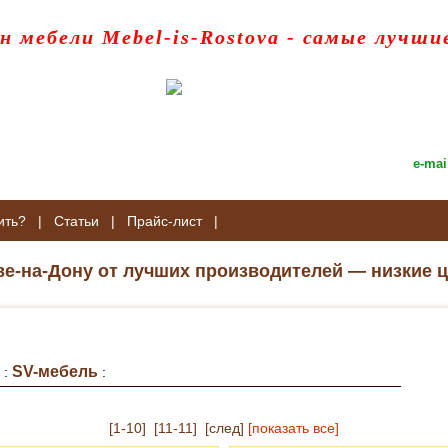
н мебели Mebel-is-Rostova
- самые лучши
e-mai
ить?
|
Статьи
|
Прайс-лист
|
ве-на-Дону от лучших производителей — низкие ц
SV-мебель
:
:
[1-10]
[11-11]
[след]
[показать все]