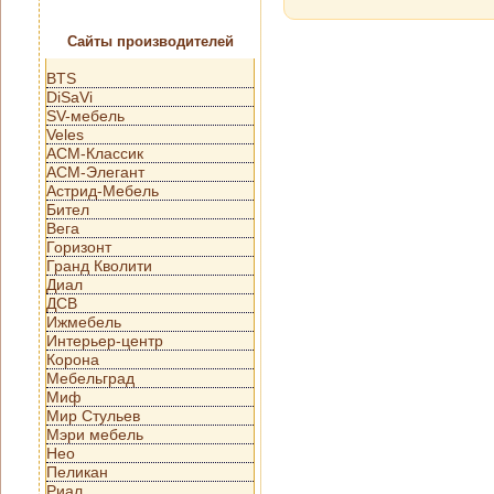
Сайты производителей
BTS
DiSaVi
SV-мебель
Veles
АСМ-Классик
АСМ-Элегант
Астрид-Мебель
Бител
Вега
Горизонт
Гранд Кволити
Диал
ДСВ
Ижмебель
Интерьер-центр
Корона
Мебельград
Миф
Мир Стульев
Мэри мебель
Нео
Пеликан
Риал