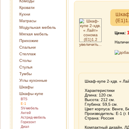
Комоды
Кровати
Шкаф-
Кухни
(Е1)1
Матрасы
Модульная мебель
Цена:
Мягкая мебель
Прихожие
Наличи
увеличить...
Спальни
Стеллаж
Столы
Стулья
Тумбы
Углы кухонные
Шкаф-купе 2-хдв. « Ла
Шкафы
Характеристики
Шкафы-купе
Длина: 120 см.
BTS
Высота: 212 см.
E-1
Глубина: 59,5 см.
SV-мебель
Цвет корпуса: Венге, 
Антей
Производитель: Е-1 (г.
Астрид-мебель
Страна: Россия
Горизонт
Диал
Компактный дизайн, Л