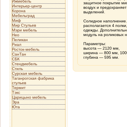
Ижмебель
защитное покрытие ми
Интерьер-центр
воздух и предохраняет
Корона
выделений.
Мебельград
Миф
Солидное наполнение.
Мир Стульев
располагается 4 полки
Мэри мебель
одежды. Дополнительн
модуль на роликовых 
Нео
Пеликан
Параметры:
Риал
высота — 2120 мм,
Росток-мебель
ширина — 800 мм, 100
СанТан
глубина — 595 мм.
СБК
Стендмебель
Стиль
Сурская мебель
Таганрогская фабрика
стульев
Термит
Тэкс
Царицыно мебель
Эра
Юта