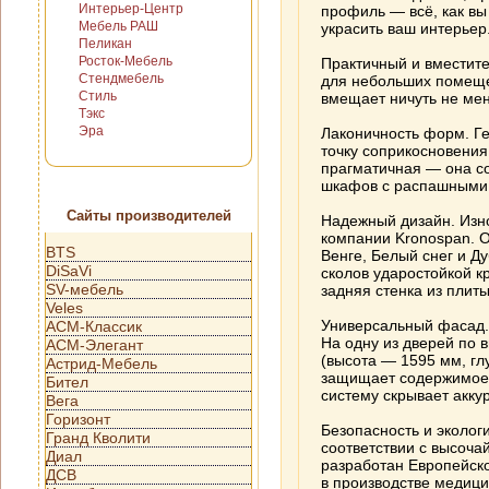
Интерьер-Центр
профиль — всё, как вы
Мебель РАШ
украсить ваш интерьер
Пеликан
Росток-Мебель
Практичный и вместит
Стендмебель
для небольших помеще
Стиль
вмещает ничуть не ме
Тэкс
Эра
Лаконичность форм. Ге
точку соприкосновения
прагматичная — она со
шкафов с распашными 
Сайты производителей
Надежный дизайн. Изно
компании Kronospan. О
BTS
Венге, Белый снег и 
DiSaVi
сколов ударостойкой к
SV-мебель
задняя стенка из плит
Veles
Универсальный фасад.
АСМ-Классик
На одну из дверей по 
АСМ-Элегант
(высота — 1595 мм, гл
Астрид-Мебель
защищает содержимое 
Бител
систему скрывает акку
Вега
Горизонт
Безопасность и эколог
Гранд Кволити
соответствии с высоча
Диал
разработан Европейско
ДСВ
в производстве медици