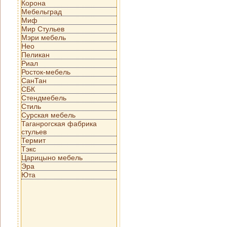
Корона
Мебельград
Миф
Мир Стульев
Мэри мебель
Нео
Пеликан
Риал
Росток-мебель
СанТан
СБК
Стендмебель
Стиль
Сурская мебель
Таганрогская фабрика
стульев
Термит
Тэкс
Царицыно мебель
Эра
Юта