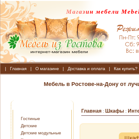
Магазин мебели Mebel
|
Главная
|
О магазине
|
Доставка и оплата
|
Как купить?
Мебель в Ростове-на-Дону от лу
Главная
Шкафы
Инт
:
:
Гостиные
Детские
Детские модульные
Шкаф