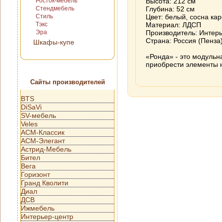
Росток-мебель
Высота: 212 см
Стендмебель
Глубина: 52 см
Стиль
Цвет: белый, сосна ка
Тэкс
Материал: ЛДСП
Эра
Производитель: Интер
Страна: Россия (Пенза
Шкафы-купе
«Ронда» - это модульн
приобрести элементы 
Сайты производителей
BTS
DiSaVi
SV-мебель
Veles
АСМ-Классик
АСМ-Элегант
Астрид-Мебель
Бител
Вега
Горизонт
Гранд Кволити
Диал
ДСВ
Ижмебель
Интерьер-центр