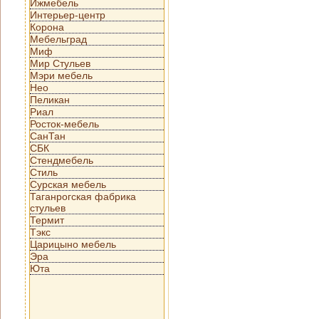
Ижмебель
Интерьер-центр
Корона
Мебельград
Миф
Мир Стульев
Мэри мебель
Нео
Пеликан
Риал
Росток-мебель
СанТан
СБК
Стендмебель
Стиль
Сурская мебель
Таганрогская фабрика
стульев
Термит
Тэкс
Царицыно мебель
Эра
Юта