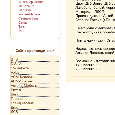
Интерьер-Центр
Цвет: Дуб Венге, Дуб с
Мебель РАШ
Лакобель: белый, черн
Пеликан
Материал: ЛДСП.
Росток-Мебель
Производитель: Антей
Стендмебель
Страна: Россия (г.Пенз
Стиль
Тэкс
Шкаф-купе с декорати
Эра
(пескоструйная обрабо
Плита ламината - Эггер
Надежные, нижнеопор
Сайты производителей
Альянс! Легкость хода
BTS
Возможно изготовлени
DiSaVi
1700*2200*600
SV-мебель
2000*2200*600
Veles
АСМ-Классик
АСМ-Элегант
Астрид-Мебель
Бител
Вега
Горизонт
Гранд Кволити
Диал
ДСВ