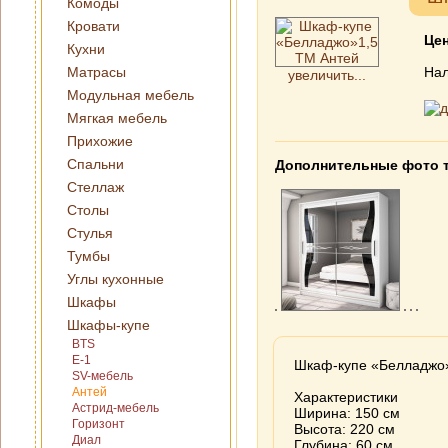
Комоды
Кровати
Це
Кухни
Матрасы
Нал
увеличить...
Модульная мебель
Мягкая мебель
Прихожие
Спальни
Дополнительные фото 
Стеллаж
Столы
Стулья
Тумбы
Углы кухонные
Шкафы
Шкафы-купе
BTS
E-1
Шкаф-купе «Белладжо
SV-мебель
Антей
Характеристики
Астрид-мебель
Ширина: 150 см
Горизонт
Высота: 220 см
Диал
Глубина: 60 см