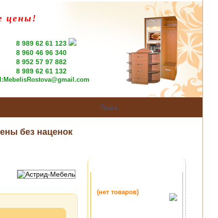
е цены!
8 989 62 61 123
8 960 46 96 340
8 952 57 97 882
8 989 62 61 132
l:
MebelisRostova@gmail.com
ены без наценок