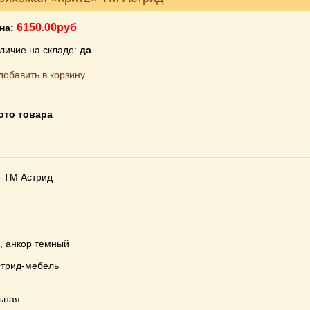
6150.00руб
на:
личие на складе:
да
ото товара
 ТМ Астрид
, анкор темный
стрид-мебель
ьная