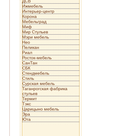
ДСВ
Ижмебель
Интерьер-центр
Корона
Мебельград
Миф
Мир Стульев
Мэри мебель
Нео
Пеликан
Риал
Росток-мебель
СанТан
СБК
Стендмебель
Стиль
Сурская мебель
Таганрогская фабрика
стульев
Термит
Тэкс
Царицыно мебель
Эра
Юта