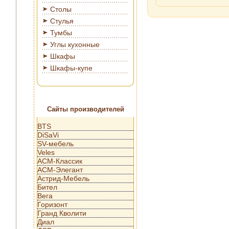
Столы
Стулья
Тумбы
Углы кухонные
Шкафы
Шкафы-купе
Сайты производителей
BTS
DiSaVi
SV-мебель
Veles
АСМ-Классик
АСМ-Элегант
Астрид-Мебель
Бител
Вега
Горизонт
Гранд Кволити
Диал