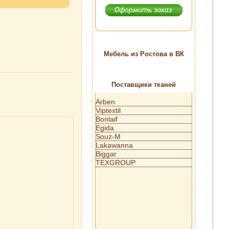
Мебель из Ростова в ВК
Поставщики тканей
Arben
Viptextil
Bonlaif
Egida
Souz-M
Lakawanna
Biggar
TEXGROUP