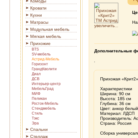
Комоды
Кровати
Це
Кухни
Матрасы
На
увеличить...
Модульная мебель
Мягкая мебель
Прихожие
BTS
Дополнительные ф
SV-мебель
Астрид-Мебель
Горизонт
ГрандКволити
Диал
Прихожая «Крит2»
ДСВ
Интерьер-центр
Характеристики
МебельГрад
Ширина: 90 см
МИФ
Высота: 185 см
Пеликан
Глубина: 36 см
Росток-Мебель
Цвет: анкор белый
Стендмебель
Материал: ЛДСП
Стиль
Производитель: А
Тэкс
Страна: Россия
Эра
Спальни
Сборка универсал
Стеллаж