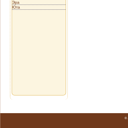
Эра
Юта
©