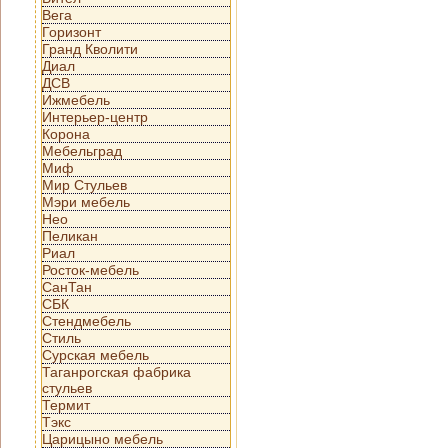
Вега
Горизонт
Гранд Кволити
Диал
ДСВ
Ижмебель
Интерьер-центр
Корона
Мебельград
Миф
Мир Стульев
Мэри мебель
Нео
Пеликан
Риал
Росток-мебель
СанТан
СБК
Стендмебель
Стиль
Сурская мебель
Таганрогская фабрика
стульев
Термит
Тэкс
Царицыно мебель