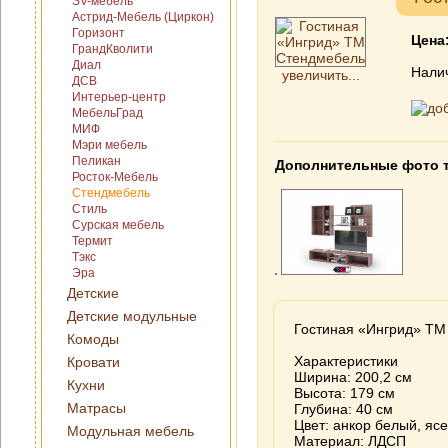
SV-мебель
Астрид-Мебель (Циркон)
Горизонт
Цена
ГрандКволити
Диал
Нали
увеличить...
ДСВ
Интерьер-центр
МебельГрад
МИФ
Мэри мебель
Пеликан
Дополнительные фото 
Росток-Мебель
Стендмебель
Стиль
Сурская мебель
Термит
Тэкс
Эра
Детские
Детские модульные
Гостиная «Ингрид» ТМ
Комоды
Характеристики
Кровати
Ширина: 200,2 см
Кухни
Высота: 179 см
Матрасы
Глубина: 40 см
Цвет: анкор белый, яс
Модульная мебель
Материал: ЛДСП