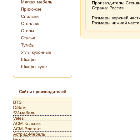
Мягкая мебель
Производитель: Стенд
Страна: Россия
Прихожие
Спальни
Размеры верхней част
Размеры нижней части
Стеллаж
Столы
Стулья
Тумбы
Углы кухонные
Шкафы
Шкафы-купе
Сайты производителей
BTS
DiSaVi
SV-мебель
Veles
АСМ-Классик
АСМ-Элегант
Астрид-Мебель
Бител