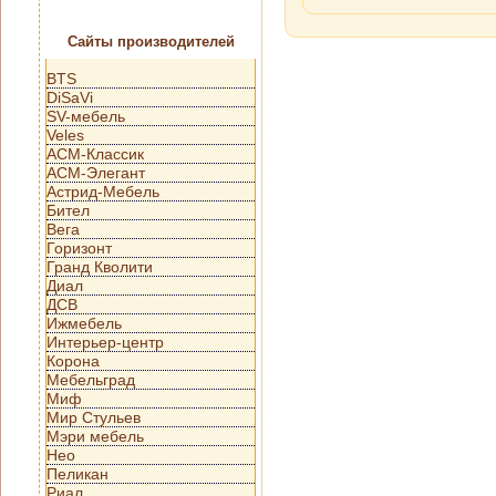
Сайты производителей
BTS
DiSaVi
SV-мебель
Veles
АСМ-Классик
АСМ-Элегант
Астрид-Мебель
Бител
Вега
Горизонт
Гранд Кволити
Диал
ДСВ
Ижмебель
Интерьер-центр
Корона
Мебельград
Миф
Мир Стульев
Мэри мебель
Нео
Пеликан
Риал