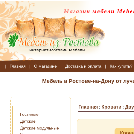
Магазин мебели Mebel
|
Главная
|
О магазине
|
Доставка и оплата
|
Как купить?
Мебель в Ростове-на-Дону от лу
Главная
Кровати
Дв
:
:
Гостиные
Детские
Детские модульные
Кров