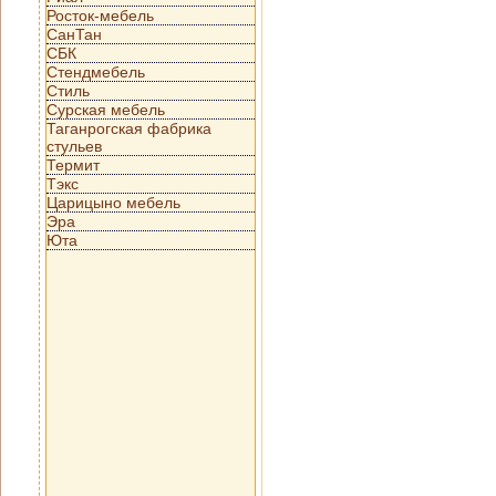
Росток-мебель
СанТан
СБК
Стендмебель
Стиль
Сурская мебель
Таганрогская фабрика
стульев
Термит
Тэкс
Царицыно мебель
Эра
Юта