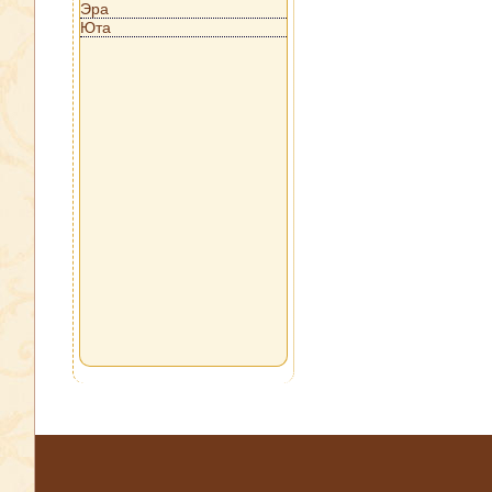
Эра
Юта