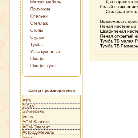
— Два варианта и
Мягкая мебель
белый с тиснение
Прихожие
— Стильная метал
Спальни
Возможность прио
Стеллаж
Пенал настенный 
Столы
Шкаф-пенал насте
Пенал открытый н
Стулья
Тумба ТВ малая Р
Тумбы
Тумба ТВ Размеры
Углы кухонные
Шкафы
Шкафы-купе
Сайты производителей
BTS
DiSaVi
SV-мебель
Veles
АСМ-Классик
АСМ-Элегант
Астрид-Мебель
Бител