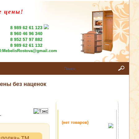
е цены!
8 989 62 61 123
8 960 46 96 340
8 952 57 97 882
8 989 62 61 132
l:
MebelisRostova@gmail.com
ены без наценок
+полка» ТМ