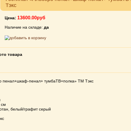
Тэкс
13600.00руб
Цена:
Наличие на складе:
да
ото товара
о пенал+шкаф-пенал+ тумбаТВ+полка» ТМ Тэкс
м
м
 см
Вотан, белый/графит серый
кс