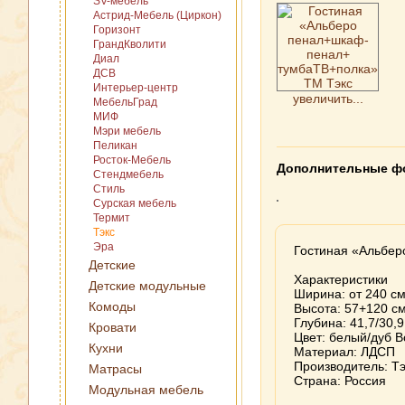
SV-мебель
Астрид-Мебель (Циркон)
Горизонт
ГрандКволити
Диал
ДСВ
Интерьер-центр
увеличить...
МебельГрад
МИФ
Мэри мебель
Пеликан
Росток-Мебель
Дополнительные ф
Стендмебель
Стиль
Сурская мебель
Термит
Тэкс
Эра
Гостиная «Альбер
Детские
Характеристики
Детские модульные
Ширина: от 240 с
Комоды
Высота: 57+120 с
Глубина: 41,7/30,9
Кровати
Цвет: белый/дуб 
Кухни
Материал: ЛДСП
Производитель: Тэ
Матрасы
Страна: Россия
Модульная мебель