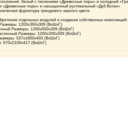
сполнения: белый с тиснением «Древесные поры» и холодный «Гр
м «Древесные поры» и насыщенный рустикальный «Дуб Вотан»
лическая фурнитура трендового черного цвета
бретения отдельных модулей и создания собственных композиций:
Размеры: 1200х350х309 (ВхШхГ),
нный Размеры: 1200х550х309 (ВхШхГ)
астенный Размеры: 1200х200х309 (ВхШхГ)
азмеры: 537х1800х403 (ВхШхГ)
: 570х2100х417 (ВхШхГ)