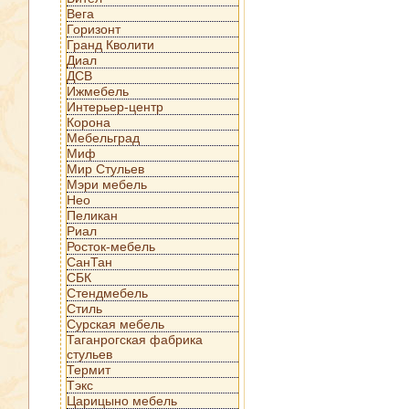
Вега
Горизонт
Гранд Кволити
Диал
ДСВ
Ижмебель
Интерьер-центр
Корона
Мебельград
Миф
Мир Стульев
Мэри мебель
Нео
Пеликан
Риал
Росток-мебель
СанТан
СБК
Стендмебель
Стиль
Сурская мебель
Таганрогская фабрика
стульев
Термит
Тэкс
Царицыно мебель