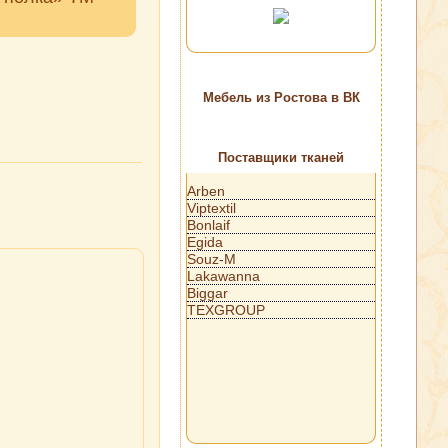
Мебель из Ростова в ВК
Поставщики тканей
Arben
Viptextil
Bonlaif
Egida
Souz-M
Lakawanna
Biggar
TEXGROUP