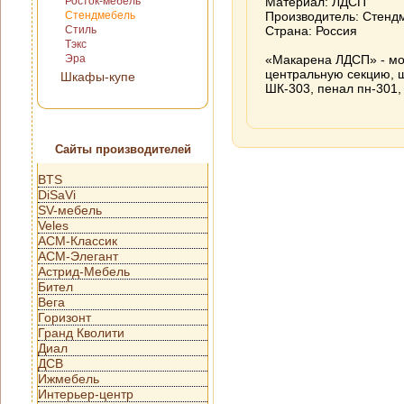
Росток-мебель
Материал: ЛДСП
Стендмебель
Производитель: Стенд
Стиль
Страна: Россия
Тэкс
Эра
«Макарена ЛДСП» - мо
центральную секцию, 
Шкафы-купе
ШК-303, пенал пн-301,
Сайты производителей
BTS
DiSaVi
SV-мебель
Veles
АСМ-Классик
АСМ-Элегант
Астрид-Мебель
Бител
Вега
Горизонт
Гранд Кволити
Диал
ДСВ
Ижмебель
Интерьер-центр