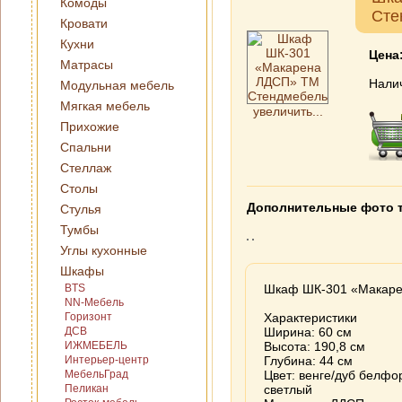
Комоды
Сте
Кровати
Кухни
Цена
Матрасы
Нали
Модульная мебель
Мягкая мебель
увеличить...
Прихожие
Спальни
Стеллаж
Столы
Дополнительные фото 
Стулья
Тумбы
Углы кухонные
Шкафы
BTS
Шкаф ШК-301 «Макаре
NN-Мебель
Горизонт
Характеристики
ДСВ
Ширина: 60 см
ИЖМЕБЕЛЬ
Высота: 190,8 см
Интерьер-центр
Глубина: 44 см
МебельГрад
Цвет: венге/дуб белфо
Пеликан
светлый