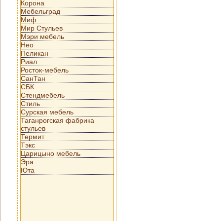
Корона
Мебельград
Миф
Мир Стульев
Мэри мебель
Нео
Пеликан
Риал
Росток-мебель
СанТан
СБК
Стендмебель
Стиль
Сурская мебель
Таганрогская фабрика
стульев
Термит
Тэкс
Царицыно мебель
Эра
Юта