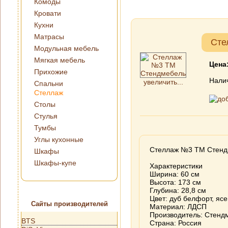
Комоды
Кровати
Кухни
Матрасы
Сте
Модульная мебель
Мягкая мебель
Цена
Прихожие
Нали
увеличить...
Спальни
Стеллаж
Столы
Стулья
Тумбы
Углы кухонные
Стеллаж №3 ТМ Стенд
Шкафы
Шкафы-купе
Характеристики
Ширина: 60 см
Высота: 173 см
Глубина: 28,8 см
Цвет: дуб белфорт, яс
Сайты производителей
Материал: ЛДСП
Производитель: Стенд
BTS
Страна: Россия