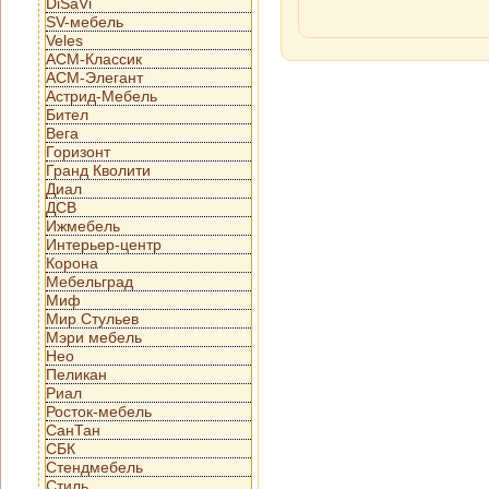
DiSaVi
SV-мебель
Veles
АСМ-Классик
АСМ-Элегант
Астрид-Мебель
Бител
Вега
Горизонт
Гранд Кволити
Диал
ДСВ
Ижмебель
Интерьер-центр
Корона
Мебельград
Миф
Мир Стульев
Мэри мебель
Нео
Пеликан
Риал
Росток-мебель
СанТан
СБК
Стендмебель
Стиль