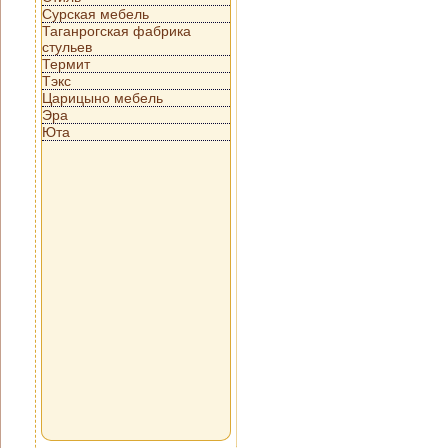
Сурская мебель
Таганрогская фабрика
стульев
Термит
Тэкс
Царицыно мебель
Эра
Юта