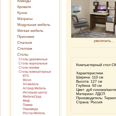
Комоды
Кровати
Кухни
Матрасы
Модульная мебель
Мягкая мебель
Прихожие
увеличить...
Спальни
Стеллаж
Столы
Столы деревянные
Столы журнальные
Компьютерный стол СК
Столы книжки
Столы компьютерные
Характеристики
BTS
Ширина: 110 см
Micon
Высота: 127 см
SV-мебель
Глубина: 50 см
Астрид-Мебель
Цвет: дуб сонома/кант
Интерьер-центр
Материал: ЛДСП
МебельГрад
Производитель: Терми
Миф
Страна: Россия
Памир
Пирамида
Росток-Мебель