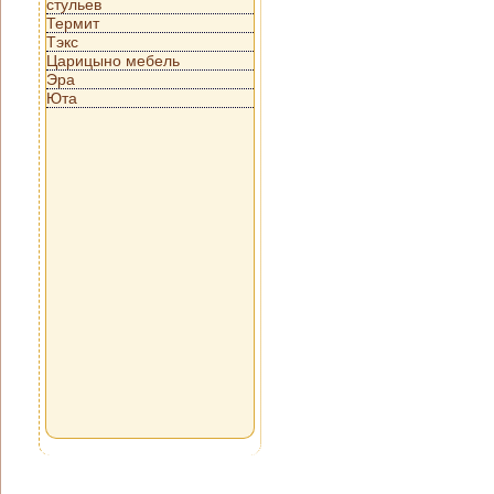
стульев
Термит
Тэкс
Царицыно мебель
Эра
Юта