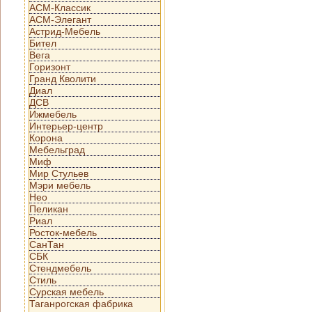
АСМ-Классик
АСМ-Элегант
Астрид-Мебель
Бител
Вега
Горизонт
Гранд Кволити
Диал
ДСВ
Ижмебель
Интерьер-центр
Корона
Мебельград
Миф
Мир Стульев
Мэри мебель
Нео
Пеликан
Риал
Росток-мебель
СанТан
СБК
Стендмебель
Стиль
Сурская мебель
Таганрогская фабрика