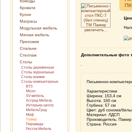
Комоды
ПК
Кровати
Кухни
Цен
Матрасы
Нал
Модульная мебель
увеличить...
Мягкая мебель
Прихожие
Спальни
Дополнительные фото 
Стеллаж
Столы
Столы деревянные
Столы журнальные
Столы книжки
Письменно-компьютерн
Столы компьютерные
BTS
Характеристики
Micon
Ширина: 153,4 см
SV-мебель
Высота: 160 см
Астрид-Мебель
Глубина: 57 см
Интерьер-центр
Цвет: дуб сонома/белы
МебельГрад
Материал: ЛДСП
Миф
Производитель: Памир
Памир
Страна: Россия
Пирамида
Росток-Мебель