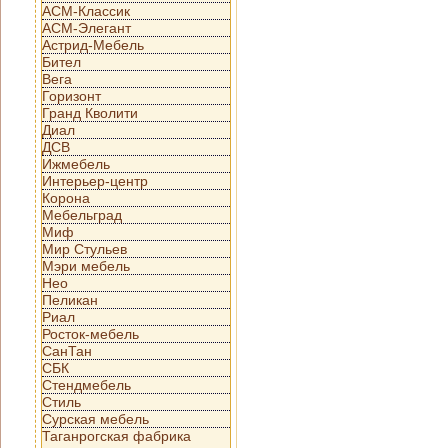
АСМ-Классик
АСМ-Элегант
Астрид-Мебель
Бител
Вега
Горизонт
Гранд Кволити
Диал
ДСВ
Ижмебель
Интерьер-центр
Корона
Мебельград
Миф
Мир Стульев
Мэри мебель
Нео
Пеликан
Риал
Росток-мебель
СанТан
СБК
Стендмебель
Стиль
Сурская мебель
Таганрогская фабрика