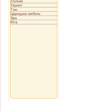
стульев
Термит
Тэкс
Царицыно мебель
Эра
Юта