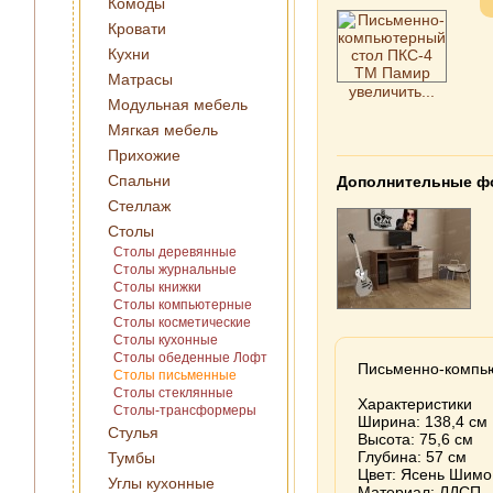
Комоды
Кровати
Кухни
Матрасы
увеличить...
Модульная мебель
Мягкая мебель
Прихожие
Спальни
Дополнительные ф
Стеллаж
Столы
Столы деревянные
Столы журнальные
Столы книжки
Столы компьютерные
Столы косметические
Столы кухонные
Столы обеденные Лофт
Письменно-компь
Столы письменные
Столы стеклянные
Характеристики
Столы-трансформеры
Ширина: 138,4 см
Стулья
Высота: 75,6 см
Глубина: 57 см
Тумбы
Цвет: Ясень Шимо 
Углы кухонные
Материал: ЛДСП