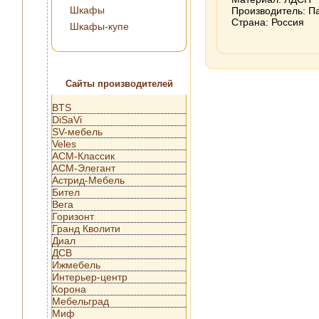
Шкафы
Производитель: П
Страна: Россия
Шкафы-купе
Сайты производителей
BTS
DiSaVi
SV-мебель
Veles
АСМ-Классик
АСМ-Элегант
Астрид-Мебель
Бител
Вега
Горизонт
Гранд Кволити
Диал
ДСВ
Ижмебель
Интерьер-центр
Корона
Мебельград
Миф