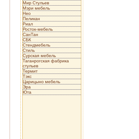
Мир Стульев
Мэри мебель
Нео
Пеликан
Риал
Росток-мебель
СанТан
СБК
Стендмебель
Стиль
Сурская мебель
Таганрогская фабрика
стульев
Термит
Тэкс
Царицыно мебель
Эра
Юта