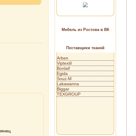
Мебель из Ростова в ВК
Поставщики тканей
Arben
Viptextil
Bonlaif
Egida
Souz-M
Lakawanna
Biggar
TEXGROUP
лянец