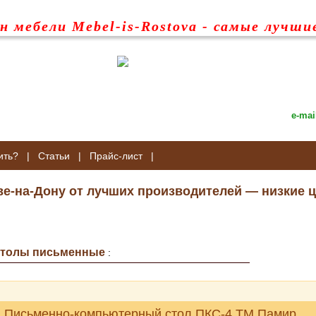
н мебели Mebel-is-Rostova
- самые лучши
e-mai
ить?
|
Статьи
|
Прайс-лист
|
ве-на-Дону от лучших производителей — низкие ц
толы письменные
:
Письменно-компьютерный стол ПКС-4 ТМ Памир