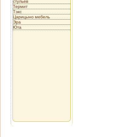
стульев
Термит
Тэкс
Царицыно мебель
Эра
Юта