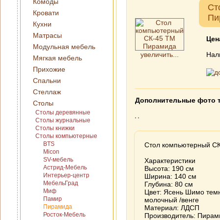
Комоды
Ст
Кровати
Пи
Кухни
Матрасы
Цен
Модульная мебель
увеличить...
Нал
Мягкая мебель
Прихожие
Спальни
Стеллаж
Дополнительные фото 
Столы
Столы деревянные
Столы журнальные
Столы книжки
Столы компьютерные
BTS
Стол компьютерный С
Micon
SV-мебель
Характеристики
Астрид-Мебель
Высота: 190 см
Интерьер-центр
Ширина: 140 см
МебельГрад
Глубина: 80 см
Миф
Цвет: Ясень Шимо темн
Памир
молочный /венге
Пирамида
Материал: ЛДСП
Росток-Мебель
Производитель: Пирам