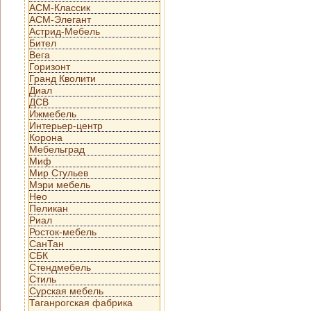
АСМ-Классик
АСМ-Элегант
Астрид-Мебель
Бител
Вега
Горизонт
Гранд Кволити
Диал
ДСВ
Ижмебель
Интерьер-центр
Корона
Мебельград
Миф
Мир Стульев
Мэри мебель
Нео
Пеликан
Риал
Росток-мебель
СанТан
СБК
Стендмебель
Стиль
Сурская мебель
Таганрогская фабрика