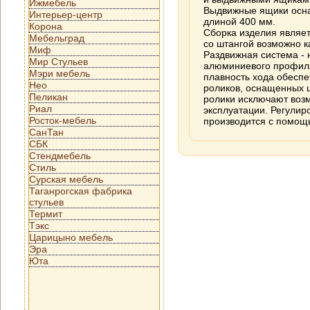
Ижмебель
Выдвижные ящики осн
Интерьер-центр
длиной 400 мм.
Корона
Сборка изделия являе
Мебельград
со штангой возможно ка
Миф
Раздвижная система - 
Мир Стульев
алюминиевого профиля
Мэри мебель
плавность хода обеспе
Нео
роликов, оснащенных 
Пеликан
ролики исключают воз
Риал
эксплуатации. Регулир
Росток-мебель
производится с помощь
СанТан
СБК
Стендмебель
Стиль
Сурская мебель
Таганрогская фабрика
стульев
Термит
Тэкс
Царицыно мебель
Эра
Юта