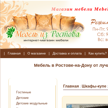
Магазин мебели Mebel
|
Главная
|
О магазине
|
Доставка и оплата
|
Как купить?
Мебель в Ростове-на-Дону от лу
Главная
Шкафы-купе
:
Гостиные
Детские
Детские модульные