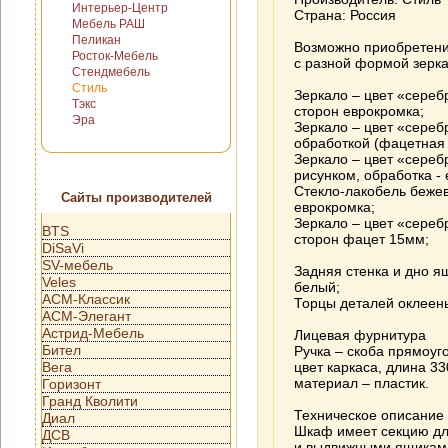
Интерьер-Центр
Страна: Россия
Мебель РАШ
Пеликан
Возможно приобретен
Росток-Мебель
с разной формой зерка
Стендмебель
Стиль
Зеркало – цвет «сереб
Тэкс
сторон еврокромка;
Эра
Зеркало – цвет «сереб
обработкой (фацетная 
Зеркало – цвет «сереб
рисунком, обработка -
Стекло-лакобель бежев
Сайты производителей
еврокромка;
Зеркало – цвет «сереб
BTS
сторон фацет 15мм;
DiSaVi
SV-мебель
Задняя стенка и дно я
Veles
белый;
АСМ-Классик
Торцы деталей оклеены
АСМ-Элегант
Астрид-Мебель
Лицевая фурнитура
Бител
Ручка – скоба прямоуго
Вега
цвет каркаса, длина 3
материал – пластик.
Горизонт
Гранд Кволити
Техническое описание
Диал
Шкаф имеет секцию дл
ДСВ
и выдвижными ящикам