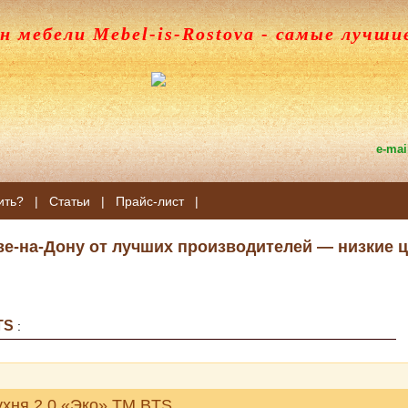
н мебели Mebel-is-Rostova
- самые лучши
e-mai
ить?
|
Статьи
|
Прайс-лист
|
ве-на-Дону от лучших производителей — низкие ц
TS
:
ухня 2,0 «Эко» ТМ BTS