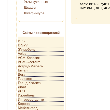
Углы кухонные
верх: 8В1-2шт,4В1
Шкафы
низ: 8М1, 8Р1, 4Р
Шкафы-купе
Сайты производителей
BTS
DiSaVi
SV-мебель
Veles
АСМ-Классик
АСМ-Элегант
Астрид-Мебель
Бител
Вега
Горизонт
Гранд Кволити
Диал
ДСВ
Ижмебель
Интерьер-центр
Корона
Мебельград