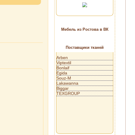
Мебель из Ростова в ВК
Поставщики тканей
Arben
Viptextil
Bonlaif
Egida
Souz-M
Lakawanna
Biggar
TEXGROUP