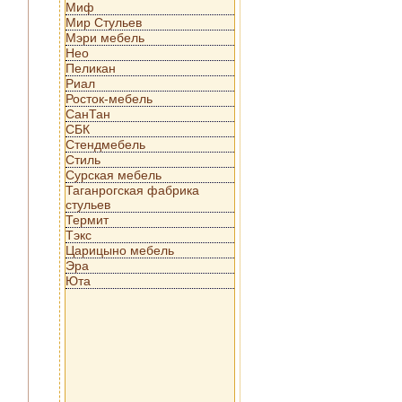
Миф
Мир Стульев
Мэри мебель
Нео
Пеликан
Риал
Росток-мебель
СанТан
СБК
Стендмебель
Стиль
Сурская мебель
Таганрогская фабрика
стульев
Термит
Тэкс
Царицыно мебель
Эра
Юта