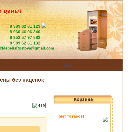
е цены!
8 989 62 61 123
8 960 46 96 340
8 952 57 97 882
8 989 62 61 132
l:
MebelisRostova@gmail.com
ены без наценок