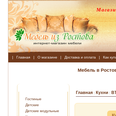
Магази
|
Главная
|
О магазине
|
Доставка и оплата
|
Как куп
Мебель в Росто
Главная
Кухни
B
:
:
Гостиные
Детские
Детские модульные
К