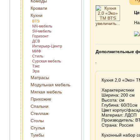
Комоды
Кровати
Це
Кухни
BTS
На
увеличить...
NN-мебель
SV-мебель
Горизонт
ДСВ
Интерьер-Центр
МИФ
Дополнительные ф
Стиль
Сурская мебель
Тэкс
Эра
Матрасы
Кухня 2,0 «Эко» 
Модульная мебель
Характеристики
Мягкая мебель
Ширина: 200 см
Прихожие
Высота: см
Глубина: 60/31см
Спальни
Цвет корпус/фасад
Стеллаж
Материал: ЛДСП
Производитель: B
Столы
Страна: Россия
Стулья
Тумбы
Кухонный набор со