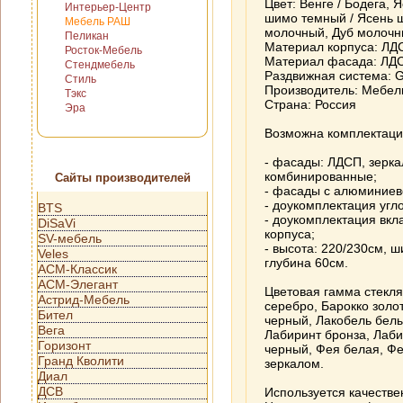
Цвет: Венге / Бодега, 
Интерьер-Центр
шимо темный / Ясень ш
Мебель РАШ
молочный, Дуб молоч
Пеликан
Материал корпуса: ЛД
Росток-Мебель
Материал фасада: ЛДС
Стендмебель
Раздвижная система:
Стиль
Производитель: Мебе
Тэкс
Страна: Россия
Эра
Возможна комплектаци
- фасады: ЛДСП, зерка
комбинированные;
Сайты производителей
- фасады с алюминиево
- доукомплектация уг
BTS
- доукомплектация вкл
DiSaVi
корпуса;
SV-мебель
- высота: 220/230см, ш
Veles
глубина 60см.
АСМ-Классик
АСМ-Элегант
Цветовая гамма стекля
Астрид-Мебель
серебро, Барокко золо
Бител
черный, Лакобель белы
Вега
Лабиринт бронза, Лаб
Горизонт
черный, Фея белая, Фе
Гранд Кволити
зеркалом.
Диал
ДСВ
Используется качест