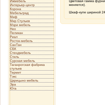
Ижмебель
Цветовая гамма фурни
меняется).
Интерьер-центр
Корона
Шкаф-купе шириной 24
Мебельград
Миф
Мир Стульев
Мэри мебель
Нео
Пеликан
Риал
Росток-мебель
СанТан
СБК
Стендмебель
Стиль
Сурская мебель
Таганрогская фабрика
стульев
Термит
Тэкс
Царицыно мебель
Эра
Юта