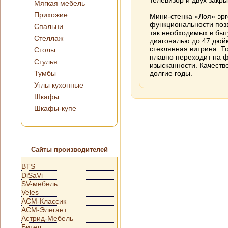
телевизор и двух закр
Мягкая мебель
Прихожие
Мини-стенка «Лоя» эр
функциональности поз
Спальни
так необходимых в быт
Стеллаж
диагональю до 47 дюйм
стеклянная витрина. Т
Столы
плавно переходит на ф
Стулья
изысканности. Качеств
Тумбы
долгие годы.
Углы кухонные
Шкафы
Шкафы-купе
Сайты производителей
BTS
DiSaVi
SV-мебель
Veles
АСМ-Классик
АСМ-Элегант
Астрид-Мебель
Бител