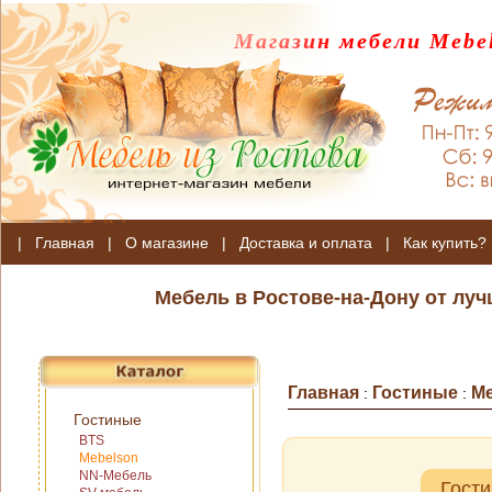
Магазин мебели Mebel
|
Главная
|
О магазине
|
Доставка и оплата
|
Как купить?
Мебель в Ростове-на-Дону от лу
Главная
Гостиные
Me
:
:
Гостиные
BTS
Mebelson
NN-Мебель
Гост