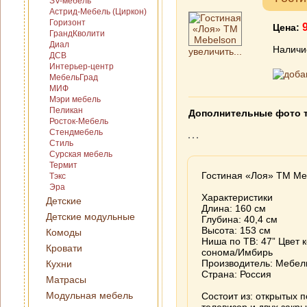
SV-мебель
Астрид-Мебель (Циркон)
Горизонт
Цена:
ГрандКволити
Диал
Наличи
увеличить...
ДСВ
Интерьер-центр
МебельГрад
МИФ
Мэри мебель
Пеликан
Дополнительные фото 
Росток-Мебель
Стендмебель
Стиль
Сурская мебель
Термит
Гостиная «Лоя» ТМ Me
Тэкс
Эра
Характеристики
Детские
Длина: 160 см
Детские модульные
Глубина: 40,4 см
Высота: 153 см
Комоды
Ниша по ТВ: 47” Цвет 
Кровати
сонома/Имбирь
Производитель: Мебел
Кухни
Страна: Россия
Матрасы
Модульная мебель
Состоит из: открытых п