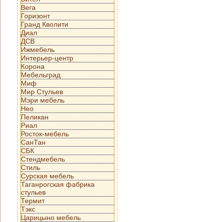
Вега
Горизонт
Гранд Кволити
Диал
ДСВ
Ижмебель
Интерьер-центр
Корона
Мебельград
Миф
Мир Стульев
Мэри мебель
Нео
Пеликан
Риал
Росток-мебель
СанТан
СБК
Стендмебель
Стиль
Сурская мебель
Таганрогская фабрика
стульев
Термит
Тэкс
Царицыно мебель