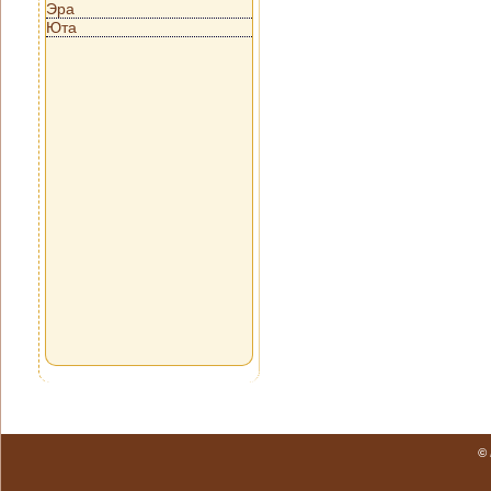
Эра
Юта
©