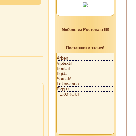
Мебель из Ростова в ВК
Поставщики тканей
Arben
Viptextil
Bonlaif
Egida
Souz-M
Lakawanna
Biggar
TEXGROUP