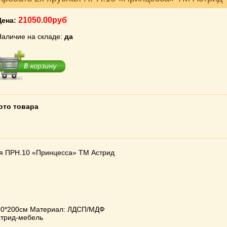
21050.00руб
Цена:
Наличие на складе:
да
ото товара
ая ПРН.10 «Принцесса» ТМ Астрид
80*200см Материал: ЛДСП/МДФ
стрид-мебель