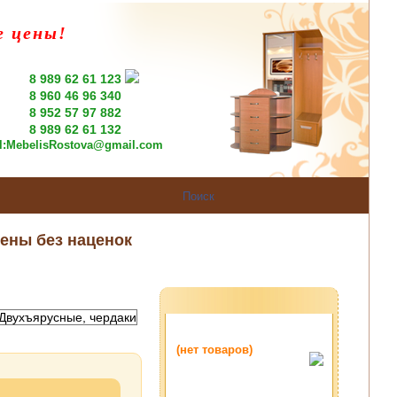
е цены!
8 989 62 61 123
8 960 46 96 340
8 952 57 97 882
8 989 62 61 132
l:
MebelisRostova@gmail.com
ены без наценок