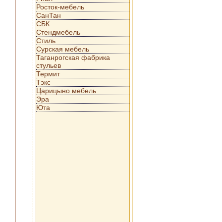
Росток-мебель
СанТан
СБК
Стендмебель
Стиль
Сурская мебель
Таганрогская фабрика
стульев
Термит
Тэкс
Царицыно мебель
Эра
Юта