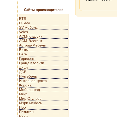
Сайты производителей
BTS
DiSaVi
SV-мебель
Veles
АСМ-Классик
АСМ-Элегант
Астрид-Мебель
Бител
Вега
Горизонт
Гранд Кволити
Диал
ДСВ
Ижмебель
Интерьер-центр
Корона
Мебельград
Миф
Мир Стульев
Мэри мебель
Нео
Пеликан
Риал