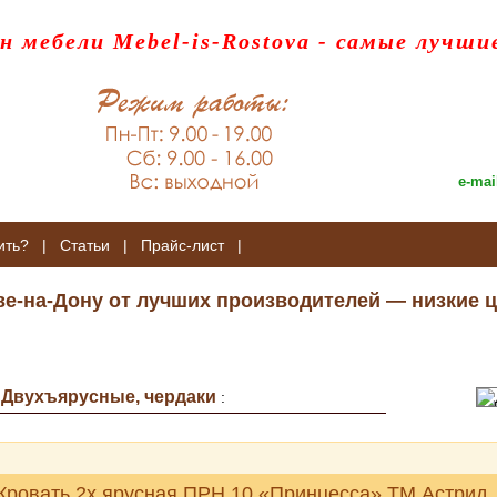
н мебели Mebel-is-Rostova
- самые лучши
e-mai
ить?
|
Статьи
|
Прайс-лист
|
ве-на-Дону от лучших производителей — низкие ц
Двухъярусные, чердаки
:
:
Кровать 2х ярусная ПРН.10 «Принцесса» ТМ Астрид