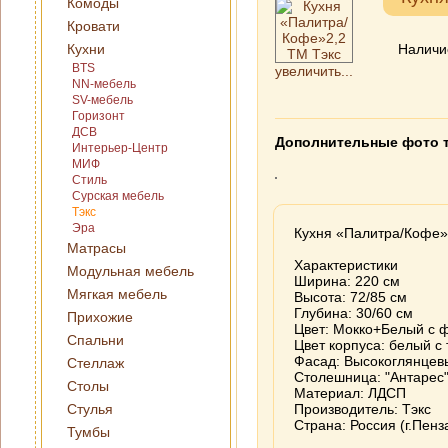
Комоды
Кровати
Кухни
Наличи
BTS
увеличить...
NN-мебель
SV-мебель
Горизонт
ДСВ
Дополнительные фото 
Интерьер-Центр
МИФ
Стиль
Сурская мебель
Тэкс
Эра
Кухня «Палитра/Кофе»
Матрасы
Характеристики
Модульная мебель
Ширина: 220 см
Мягкая мебель
Высота: 72/85 см
Глубина: 30/60 см
Прихожие
Цвет: Мокко+Белый с 
Спальни
Цвет корпуса: белый с
Фасад: Высокоглянцевы
Стеллаж
Столешница: "Антарес
Столы
Материал: ЛДСП
Стулья
Производитель: Тэкс
Страна: Россия (г.Пенз
Тумбы