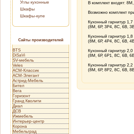
Углы кухонные
В комплект входят: 8М,
Шкафы
Возможно комплект при
Шкафы-купе
Кухонный гарнитур 1,7
(8М, 6Р, 3Р4, 8С, 6В, 3
Кухонный гарнитур 1,8
Сайты производителей
(8М, 6Р, 4Р4, 8С, 6В, 4
BTS
Кухонный гарнитур 2,0
DiSaVi
(8М, 6Р, 6Р1, 8С, 6В, 6
SV-мебель
Кухонный гарнитур 2,2
Veles
(8М, 6Р, 8Р2, 8С, 6В, 8
АСМ-Классик
АСМ-Элегант
Астрид-Мебель
Бител
Вега
Горизонт
Гранд Кволити
Диал
ДСВ
Ижмебель
Интерьер-центр
Корона
Мебельград