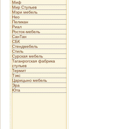
Миф
Мир Стульев
Мэри мебель
Нео
Пеликан
Риал
Росток-мебель
СанТан
СБК
Стендмебель
Стиль
Сурская мебель
Таганрогская фабрика
стульев
Термит
Тэкс
Царицыно мебель
Эра
Юта