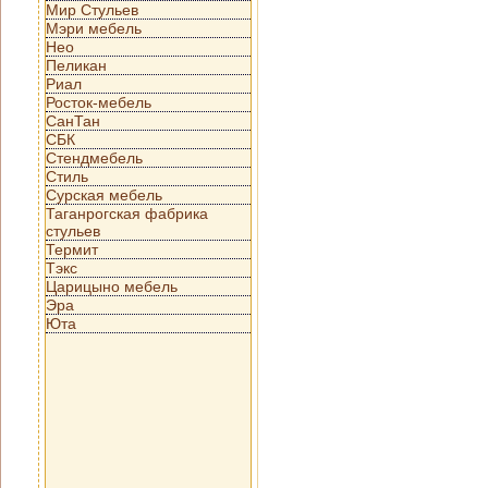
Мир Стульев
Мэри мебель
Нео
Пеликан
Риал
Росток-мебель
СанТан
СБК
Стендмебель
Стиль
Сурская мебель
Таганрогская фабрика
стульев
Термит
Тэкс
Царицыно мебель
Эра
Юта