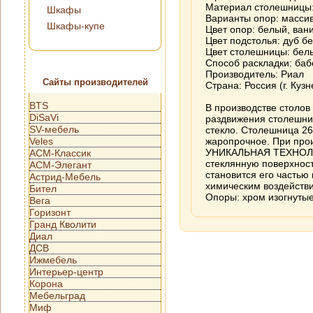
Материал столешницы: 
Шкафы
Варианты опор: масси
Шкафы-купе
Цвет опор: белый, вани
Цвет подстолья: дуб б
Цвет столешницы: белы
Способ раскладки: баб
Производитель: Риал
Сайты производителей
Страна: Россия (г. Кузн
BTS
В производстве столов
DiSaVi
раздвижения столешни
SV-мебель
стекло. Столешница 26
Veles
жаропрочное. При про
УНИКАЛЬНАЯ ТЕХНОЛО
АСМ-Классик
стеклянную поверхност
АСМ-Элегант
становится его частью
Астрид-Мебель
химическим воздейств
Бител
Опоры: хром изогнутые
Вега
Горизонт
Гранд Кволити
Диал
ДСВ
Ижмебель
Интерьер-центр
Корона
Мебельград
Миф